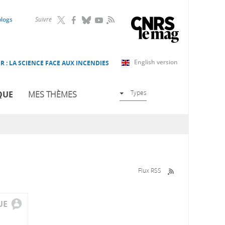
RSS
blogs
Suivre
English version
R : LA SCIENCE FACE AUX INCENDIES
Types
QUE
MES THÈMES
Flux RSS
UE