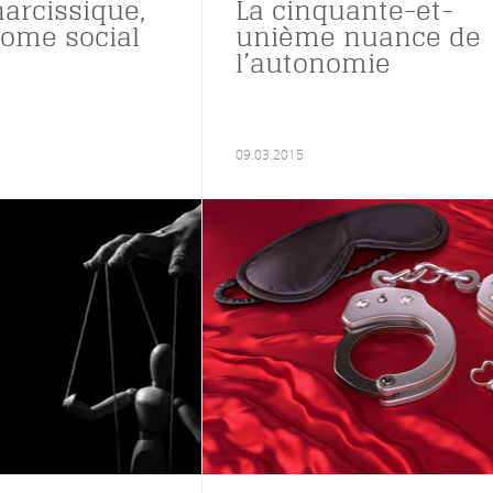
narcissique,
La cinquante-et-
ome social
unième nuance de
l’autonomie
09.03.2015