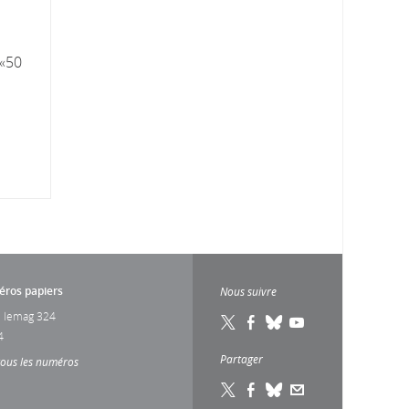
 «50
ros papiers
Nous suivre
 lemag 324
4
Partager
tous les numéros