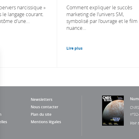
pervers narcissique »
Comment expliquer le succès
 le langage courant.
marketing de l’univers SM,
ptôme d’une...
symbolisé par l’ouvrage et le film
nuance...
Lire plus
Numé
Newsletters
Nous contacter
CNRS
n
Plan du site
n°32
lles
Mentions légales
Voir 