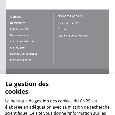
Numéros papiers
À propos
Newsletters
CNRS lemag 324
n°324
Équipe / crédits
Nous contacter
Voir tous les numéros
Charte d'utilisation
Plan du site
Données personnelles
Mentions légales
Nous suivre
Partager
La gestion des
cookies
La politique de gestion des cookies du CNRS est
élaborée en adéquation avec sa mission de recherche
CNRS Le Mag
scientifique. Ce site vous donne l’information sur les