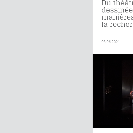
Du théât
dessinée
manières
la reche
08.06.2021