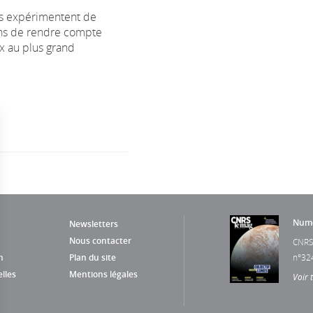
s expérimentent de
ons de rendre compte
ux au plus grand
Numé
Newsletters
Nous contacter
CNRS
n
Plan du site
n°32
lles
Mentions légales
Voir 