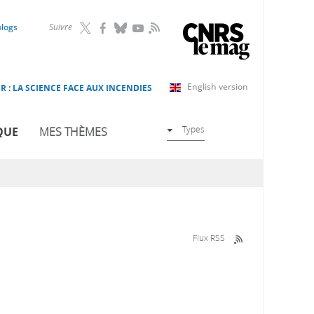
RSS
blogs
Suivre
English version
R : LA SCIENCE FACE AUX INCENDIES
Types
QUE
MES THÈMES
Flux RSS