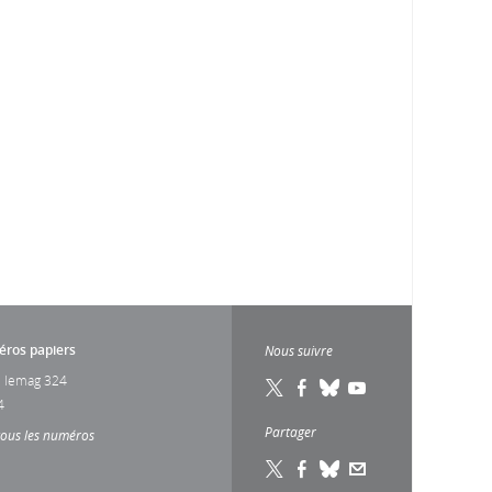
ros papiers
Nous suivre
 lemag 324
4
Partager
tous les numéros