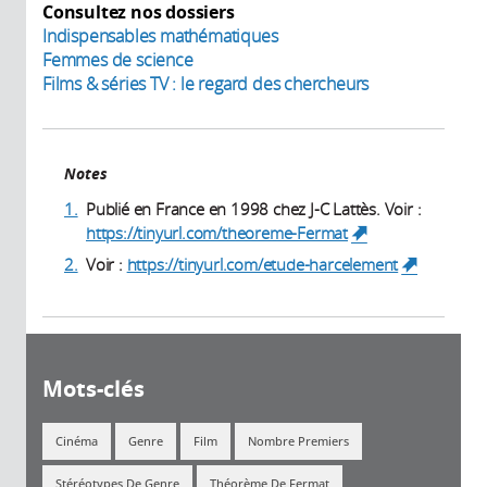
Consultez nos dossiers
Indispensables mathématiques
Femmes de science
Films & séries TV : le regard des chercheurs
Notes
1.
Publié en France en 1998 chez J-C Lattès. Voir :
https://tinyurl.com/theoreme-Fermat
(link is
external)
2.
Voir :
https://tinyurl.com/etude-harcelement
(link is
external)
Mots-clés
Cinéma
Genre
Film
Nombre Premiers
Stéréotypes De Genre
Théorème De Fermat