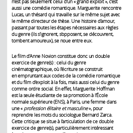
n’est pas seulement celui d’un « grand exploit », c’est
aussi une comédie romantique. Marguerite rencontre
Lucas, un thésard qui travaille sur le même sujet avec
le même directeur de thèse. Une histoire d’amour,
passant par toutes les étapes nécessaires aux règles
du genre (ils s’ignorent, s’opposent, se découvrent,
tombent amoureux), se noue entre eux.
Le film d’Anne Novion constitue donc un double
exercice de genre(s) : celui du genre
cinématographique, où l’écriture se construit
en empruntant aux codes de la comédie romantique
et du film d’exploit à la fois, mais aussi celui du genre
comme ordre social. En effet, Marguerite Hoffman
est la seule étudiante de sa promotion à l’École
normale supérieure (ENS), à Paris, une femme dans
une «
profession élitaire et masculine
», pour
reprendre les mots du sociologue Bernard Zarca.
Cette critique se situe à l’articulation de ce double
exercice de genre(s), particulièrement intéressant