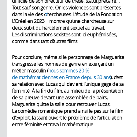
difficile de son directeur de thèse, statut précaire…
Tout sauf son genre. Or les violences sont présentes
dans la vie des chercheuses. L’étude de la Fondation
2
L’Oréal en 2023
montre qu’une chercheuse sur
deux subit du harcèlement sexuel au travail.
Les discriminations sexistes sont ici euphémisées,
comme dans tant d’autres films.
Pour conclure, même si le personnage de Marguerite
transgresse les normes de genre en exerçant un
métier masculin (
nous sommes 20 %
de mathématiciennes en France depuis 30 ans
), c’est
sa relation avec Lucas qui devient l’unique gage de sa
féminité. À la fin du film, au milieu de la présentation
de sa preuve devant une assemblée de pairs,
Marguerite quitte la salle pour retrouver Lucas.
La comédie romantique prend ainsi le pas sur le film
d’exploit, laissant ouvert le problème de l’articulation
entre féminité et travail mathématique.