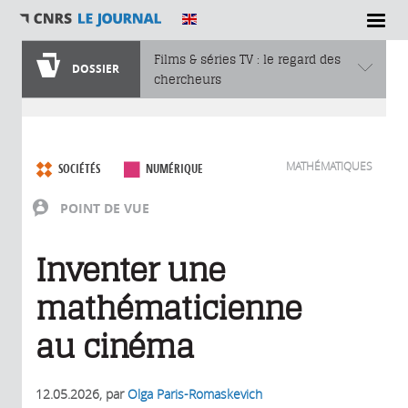
Films & séries TV : le regard des
DOSSIER
chercheurs
Vous êtes ici
MATHÉMATIQUES
SOCIÉTÉS
NUMÉRIQUE
POINT DE VUE
Inventer une
mathématicienne
au cinéma
12.05.2026
, par
Olga Paris-Romaskevich