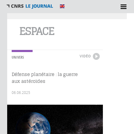
Vous êtes ici
ESPACE
VIDÉO
UNIVERS
Défense planétaire : la guerre
aux astéroïdes
06.06.2025