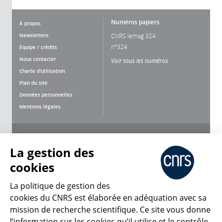
Numéros papiers
À propos
Newsletters
CNRS lemag 324
n°324
Équipe / crédits
Nous contacter
Voir tous les numéros
Charte d'utilisation
Plan du site
Données personnelles
Mentions légales
Nous suivre
Partager
La gestion des
cookies
La politique de gestion des
cookies du CNRS est élaborée en adéquation avec sa
mission de recherche scientifique. Ce site vous donne
CNRS Le Mag
l’information sur les cookies qu’il utilise et le contrôle