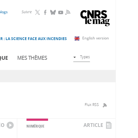
RSS
blogs
Suivre
English version
R : LA SCIENCE FACE AUX INCENDIES
Types
QUE
MES THÈMES
Flux RSS
ÉO
ARTICLE
NUMÉRIQUE