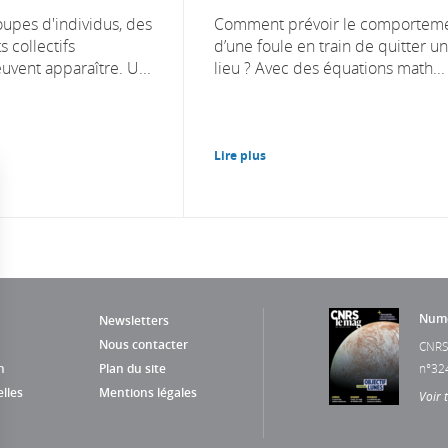
oupes d'individus, des
Comment prévoir le comportem
collectifs
d’une foule en train de quitter un
uvent apparaître. U...
lieu ? Avec des équations math...
Lire plus
Numé
Newsletters
Nous contacter
CNRS
n
Plan du site
n°32
lles
Mentions légales
Voir 