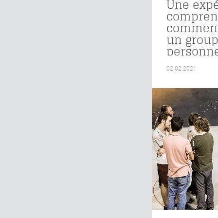
Une expé
compren
comment 
un group
personn
02.02.2021