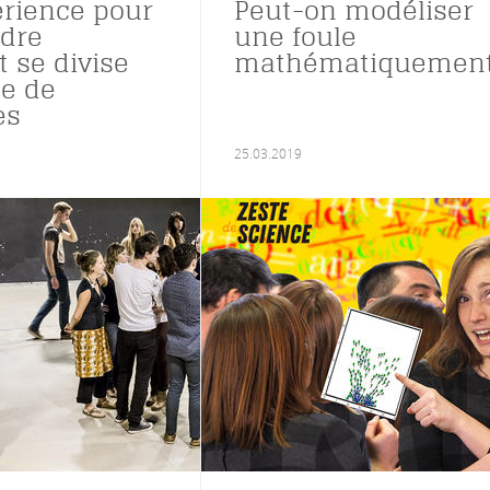
rience pour
Peut-on modéliser
dre
une foule
se divise
mathématiquemen
e de
es
25.03.2019