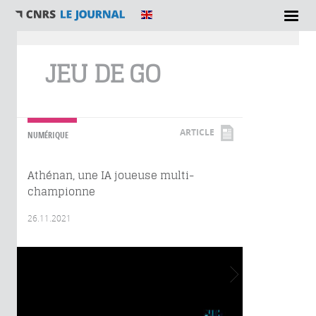
Vous êtes ici
JEU DE GO
ARTICLE
NUMÉRIQUE
Athénan, une IA joueuse multi-
championne
26.11.2021