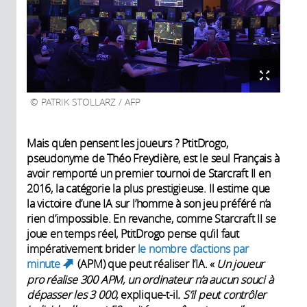
PATRIK STOLLARZ / AFP
Mais qu’en pensent les joueurs ? PtitDrogo,
pseudonyme de Théo Freydière, est le seul Français à
avoir remporté un premier tournoi de Starcraft II en
2016, la catégorie la plus prestigieuse. Il estime que
la victoire d’une IA sur l’homme à son jeu préféré n’a
rien d’impossible. En revanche, comme Starcraft II
se
joue en temps réel, PtitDrogo pense qu’il faut
impérativement brider
le nombre d’actions par
minute
(APM) que peut réaliser l’IA. «
Un joueur
(link is external)
pro réalise 300 APM, un ordinateur n’a aucun souci à
dépasser les 3
000,
explique-t-il
. S’il peut contrôler