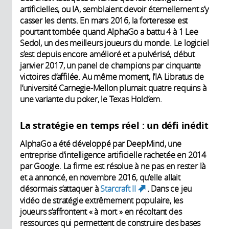
artificielles, ou IA, semblaient devoir éternellement s’y
casser les dents. En mars 2016, la forteresse est
pourtant tombée quand AlphaGo a battu 4 à 1 Lee
Sedol, un des meilleurs joueurs du monde. Le logiciel
s’est depuis encore amélioré et a pulvérisé, début
janvier 2017, un panel de champions par cinquante
victoires d’affilée. Au même moment, l’IA Libratus de
l’université Carnegie-Mellon plumait quatre requins à
une variante du poker, le Texas Hold’em.
La stratégie en temps réel : un défi inédit
AlphaGo a été développé par DeepMind, une
entreprise d’intelligence artificielle rachetée en 2014
par Google. La firme est résolue à ne pas en rester là
et a annoncé, en novembre 2016, qu’elle allait
désormais s’attaquer à
Starcraft II
.
Dans ce jeu
(link is external)
vidéo de stratégie extrêmement populaire, les
joueurs s’affrontent « à mort » en récoltant des
ressources qui permettent de construire des bases