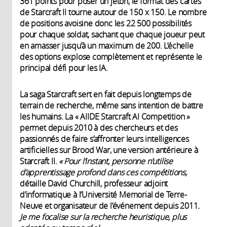
361 points pour poser un jeton, le format des cartes
de Starcraft II tourne autour de 150 x 150. Le nombre
de positions avoisine donc les 22 500 possibilités
pour chaque soldat, sachant que chaque joueur peut
en amasser jusqu’à un maximum de 200. L’échelle
des options explose complètement et représente le
principal défi pour les IA.
La saga Starcraft sert en fait depuis longtemps de
terrain de recherche, même sans intention de battre
les humains. La « AIIDE Starcraft AI Competition »
permet depuis 2010 à des chercheurs et des
passionnés de faire s’affronter leurs intelligences
artificielles sur Brood War, une version antérieure à
Starcraft II.
« Pour l’instant, personne n’utilise
d’apprentissage profond dans ces compétitions,
détaille David Churchill, professeur adjoint
d’informatique à l’Université Memorial de Terre-
Neuve et organisateur de l’événement depuis 2011
.
Je me focalise sur la recherche heuristique, plus