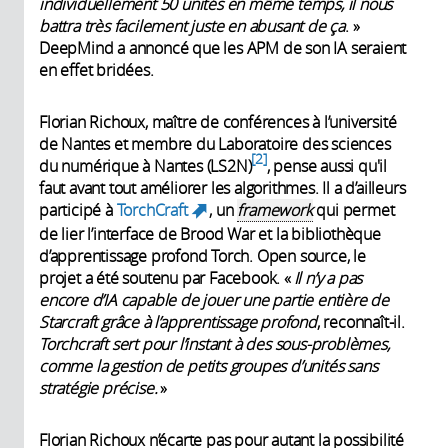
individuellement 50 unités en même temps, il nous
battra très facilement juste en abusant de ça
. »
DeepMind a annoncé que les APM de son IA seraient
en effet bridées.
Florian Richoux, maître de conférences à l’université
de Nantes et membre du Laboratoire des sciences
2
du numérique à Nantes (LS2N)
, pense aussi qu'il
faut avant tout améliorer les algorithmes. Il a d’ailleurs
participé à
TorchCraft
, un
framework
qui permet
(link is external)
de lier l’interface de Brood War et la bibliothèque
d’apprentissage profond Torch. Open source, le
projet a été soutenu par Facebook. «
Il n’y a pas
encore d’IA capable de jouer une partie entière de
Starcraft grâce à l’apprentissage profond
, reconnaît-il.
Torchcraft sert pour l’instant à des sous-problèmes,
comme la gestion de petits groupes d’unités sans
stratégie précise.
»
Florian Richoux n’écarte pas pour autant la possibilité