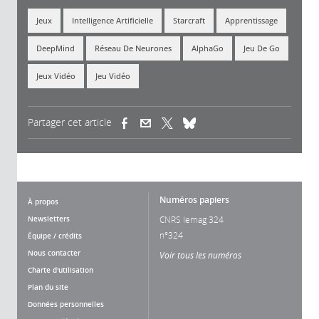
Jeux
Intelligence Artificielle
Starcraft
Apprentissage
DeepMind
Réseau De Neurones
AlphaGo
Jeu De Go
Jeux Vidéo
Jeu Vidéo
Partager cet article
(link is external)
(link is external)
(link is external)
Numéros papiers
À propos
Newsletters
CNRS lemag 324
n°324
Équipe / crédits
Nous contacter
Voir tous les numéros
Charte d'utilisation
Plan du site
Données personnelles