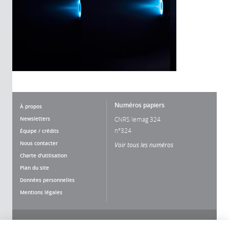
Numéros papiers
À propos
Newsletters
CNRS lemag 324
n°324
Équipe / crédits
Nous contacter
Voir tous les numéros
Charte d'utilisation
Plan du site
Données personnelles
Mentions légales
Nous suivre
Partager