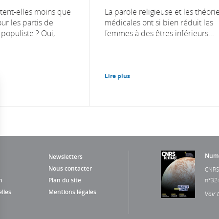
tent-elles moins que
La parole religieuse et les théori
r les partis de
médicales ont si bien réduit les
 populiste ? Oui,
femmes à des êtres inférieurs...
Lire plus
Numé
Newsletters
Nous contacter
CNRS
n
Plan du site
n°32
lles
Mentions légales
Voir 