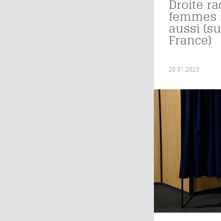
Droite ra
femmes s
aussi (s
France)
20.01.2023