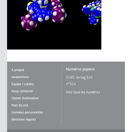
Numéros papiers
À propos
Newsletters
CNRS lemag 324
n°324
Équipe / crédits
Nous contacter
Voir tous les numéros
Charte d'utilisation
Plan du site
Données personnelles
Mentions légales