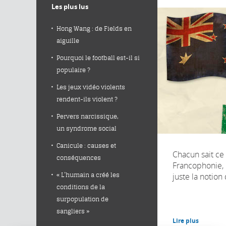
Les plus lus
Hong Wang : de Fields en
aiguille
Pourquoi le football est-il si
populaire ?
Les jeux vidéo violents
rendent-ils violent ?
Pervers narcissique,
un syndrome social
Canicule : causes et
Chacun sait ce 
conséquences
Francophonie,
juste la notion 
« L’humain a créé les
conditions de la
surpopulation de
sangliers »
Lire plus