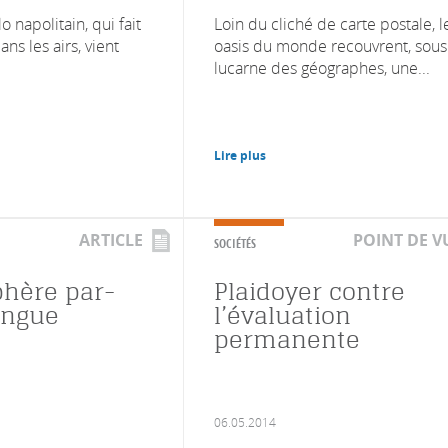
lo napolitain, qui fait
Loin du cliché de carte postale, l
ans les airs, vient
oasis du monde recouvrent, sous
lucarne des géographes, une...
Lire plus
ARTICLE
POINT DE V
SOCIÉTÉS
phère par-
Plaidoyer contre
langue
l’évaluation
permanente
06.05.2014