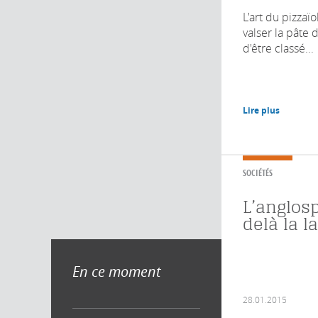
L'art du pizzaïo
valser la pâte d
d'être classé...
Lire plus
SOCIÉTÉS
L’anglos
delà la 
En ce moment
28.01.2015