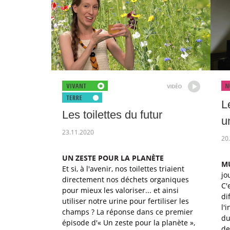
L
Les toilettes du futur
u
23.11.2020
20
UN ZESTE POUR LA PLANÈTE
M
Et si, à l'avenir, nos toilettes triaient
jo
directement nos déchets organiques
C'
pour mieux les valoriser... et ainsi
di
utiliser notre urine pour fertiliser les
l'
champs ? La réponse dans ce premier
du
épisode d'« Un zeste pour la planète »,
de