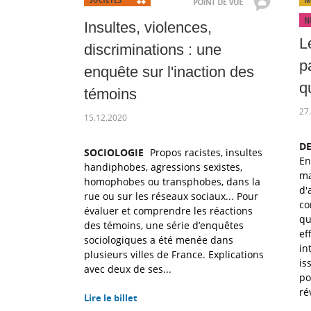
Insultes, violences,
L
discriminations : une
p
enquête sur l'inaction des
q
témoins
27
15.12.2020
DE
SOCIOLOGIE
Propos racistes, insultes
En
handiphobes, agressions sexistes,
ma
homophobes ou transphobes, dans la
d'
rue ou sur les réseaux sociaux... Pour
co
évaluer et comprendre les réactions
qu
des témoins, une série d’enquêtes
ef
sociologiques a été menée dans
in
plusieurs villes de France. Explications
is
avec deux de ses...
po
ré
Lire le billet