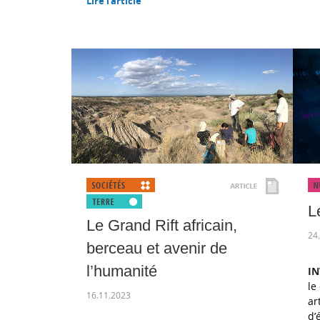
Lire l'article
L
Le Grand Rift africain,
24
berceau et avenir de
l’humanité
IN
le
16.11.2023
ar
d’