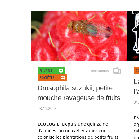
L
Drosophila suzukii, petite
l
mouche ravageuse de fruits
31
03.11.2023
EN
ECOLOGIE
Depuis une quinzaine
or
d’années, un nouvel envahisseur
ra
colonise les plantations de petits fruits
mê