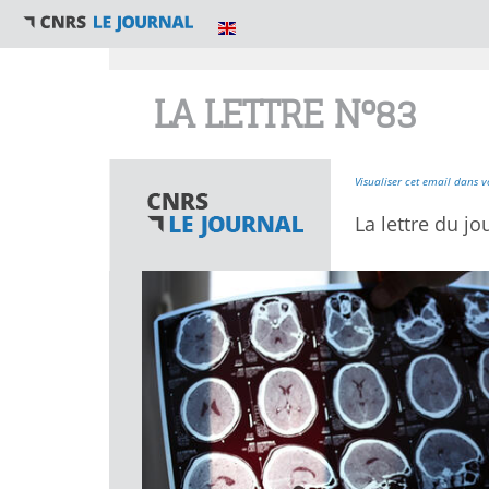
Vous êtes ici
LA LETTRE N°83
Visualiser cet email dans v
La lettre du jo