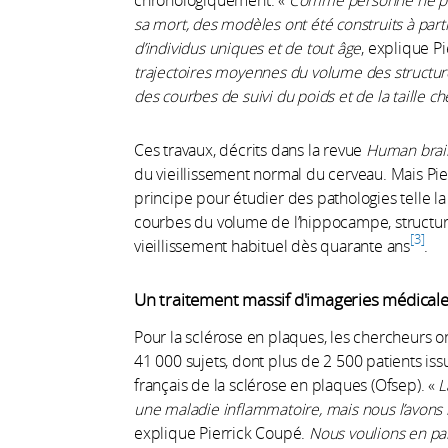
sa mort, des modèles ont été construits à part
d’individus uniques et de tout âge
, explique P
trajectoires moyennes du volume des structures
des courbes de suivi du poids et de la taille ch
Ces travaux, décrits dans la revue
Human brai
du vieillissement normal du cerveau. Mais Pie
principe pour étudier des pathologies telle la
courbes du volume de l’hippocampe, structur
3
vieillissement habituel dès quarante ans
.
Un traitement massif d'imageries médical
Pour la sclérose en plaques, les chercheurs o
41 000 sujets, dont plus de 2 500 patients is
français de la sclérose en plaques (Ofsep). «
L
une maladie inflammatoire, mais nous l’avons
explique Pierrick Coupé.
Nous voulions en part