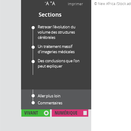
-
+
A
A
New Africa /Stock.a
Imprimer
Sections
Retracer l'évolution du
volume des structures
cérébrales
Un traitement massif
d'imageries médicales
Des conclusions que l'on
peut expliquer
Aller plus loin
Commentaires
VIVANT
NUMÉRIQUE