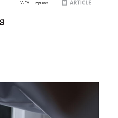
ARTICLE
-
+
A
A
Imprimer
s