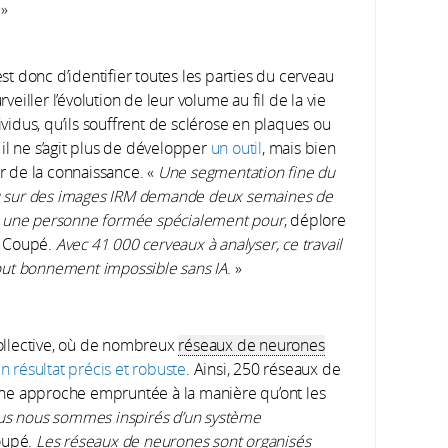
»
st donc d’identifier toutes les parties du cerveau
rveiller l’évolution de leur volume au fil de la vie
vidus, qu’ils souffrent de sclérose en plaques ou
, il ne s’agit plus de développer
un outil
, mais bien
r de la connaissance. «
Une segmentation fine du
 sur des images IRM demande deux semaines de
 à une personne formée spécialement pour
, déplore
k Coupé.
Avec 41 000 cerveaux à analyser, ce travail
tout bonnement impossible sans IA
. »
ollective, où de nombreux
réseaux de neurones
n résultat précis et robuste
. Ainsi, 250 réseaux de
ne approche empruntée à la manière qu’ont les
s nous sommes inspirés d’un système
Coupé.
Les réseaux de neurones sont organisés