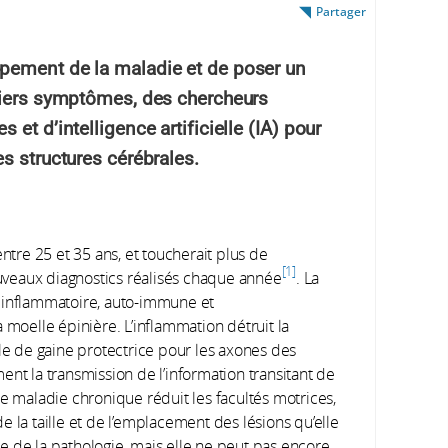
Partager
pement de la maladie et de poser un
miers symptômes, des chercheurs
et d’intelligence artificielle (IA) pour
s structures cérébrales.
entre 25 et 35 ans, et toucherait plus de
1
veaux diagnostics réalisés chaque année
. La
e inflammatoire, auto-immune et
 moelle épinière. L’inflammation détruit la
ôle de gaine protectrice pour les axones des
ent la transmission de l’information transitant de
te maladie chronique réduit les facultés motrices,
 de la taille et de l’emplacement des lésions qu’elle
cée de la pathologie, mais elle ne peut pas encore