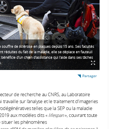
souffre de sclérose en plaques depuis 15 ans. Ses facultés
t réduites du fait de la maladie, elle se déplace en fauteuil
 bénéficie d'un chien d'assistance qui l'aide dans ses tâches
s.
Partager
irecteur de recherche au CNRS, au Laboratoire
ui travaille sur l’analyse et le traitement d’imageries
odégénératives telles que la SEP ou la maladie
 2019 aux modèles dits «
lifespan
», couvrant toute
e situer les phénomènes
se d’IRM de manière régulière de sa naissance à