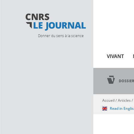
Donner du sens à la science
VIVANT
DOSSIE
Accueil
/
Articles
/
Vous êtes ici
Read in Engli