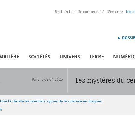
Rechercher
Se connecter
S'inscrire
Nos 
► DOSSIE
MATIÈRE
SOCIÉTÉS
UNIVERS
TERRE
NUMÉRI
Les mystères du ce
Paru le
08.04.2025
R
Une IA décèle les premiers signes de la sclérose en plaques
sh