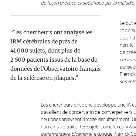
de façon précoce et spécifique par la maladie.
Le but e
et de su
Les chercheurs ont analysé les
des indi
IRM cérébrales de près de
non. Ici
41 000 sujets, dont plus de
de crée
2 500 patients issus de la base de
cerveau
travail
données de l’Observatoire français
Pierric
de la sclérose en plaques.
serait 
Les chercheurs ont donc développé une IA c
travaillent de concert afin de converger vers
u
neurones analysent l’image simultanément. U
humains de traiter les sujets complexes. «
Nou
parlementaire bicaméral
, explique Pierrick 