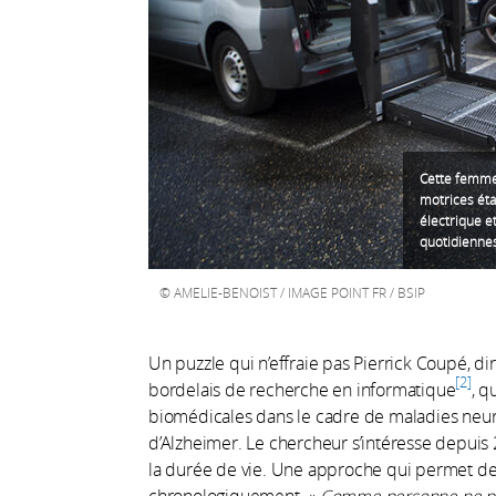
Cette femme 
motrices étan
électrique et
quotidienne
AMELIE-BENOIST / IMAGE POINT FR / BSIP
Un puzzle qui n’effraie pas Pierrick Coupé, d
2
bordelais de recherche en informatique
, q
biomédicales dans le cadre de maladies neur
d’Alzheimer. Le chercheur s’intéresse depuis
la durée de vie. Une approche qui permet d
chronologiquement. «
Comme personne ne pas