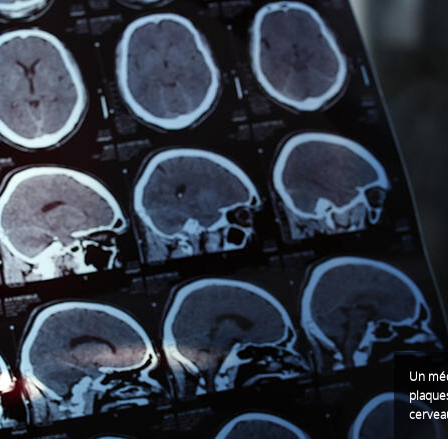
Un méd
plaque
cerveau