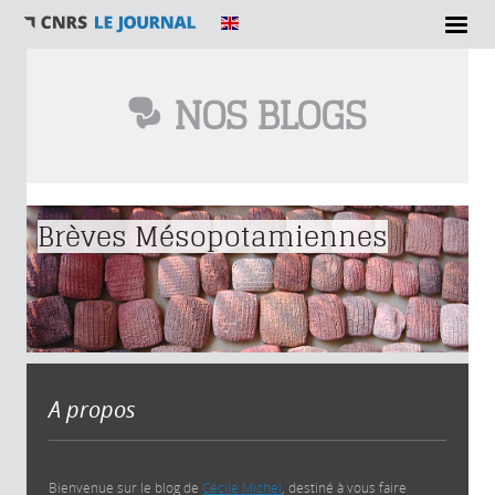
NOS BLOGS
Vous êtes ici
Brèves Mésopotamiennes
A propos
Bienvenue sur le blog de
Cécile Michel
, destiné à vous faire