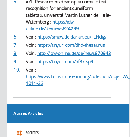
5.
« AI: Researchers develop automatic text
recognition for ancient cuneiform
tablets », université Martin Luther de Halle-
Wittemberg :
https://idw-
online.de/de/news824299
6.
Voir :
https://smaw.de.dariah.eu/TLHdig/
7.
Voir :
https://tinyurl.com/tlhd-thesaurus
8.
Voir :
http://idw-online.de/de/news870943
9.
Voir :
https://tinyurl.com/5f3xtsp9
10.
Voir :
https://www.britishmuseum.org/collection/object/W_19
1011-22
Autres Articles
SOCIÉTÉS