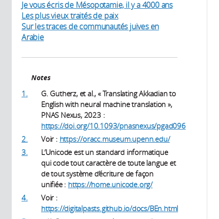
Je vous écris de Mésopotamie, il y a 4000 ans
Les plus vieux traités de paix
Sur les traces de communautés juives en
Arabie
Notes
1.
G. Gutherz, et al., « Translating Akkadian to
English with neural machine translation »,
PNAS Nexus, 2023 :
https://doi.org/10.1093/pnasnexus/pgad096
2.
Voir :
https://oracc.museum.upenn.edu/
3.
L’Unicode est un standard informatique
qui code tout caractère de toute langue et
de tout système d’écriture de façon
unifiée :
https://home.unicode.org/
4.
Voir :
https://digitalpasts.github.io/docs/BEn.html