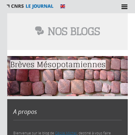
NOS BLOGS
Vous êtes ici
Brèves Mésopotamiennes
A propos
Bienvenue sur le blog de
Cécile Michel
, destiné à vous faire