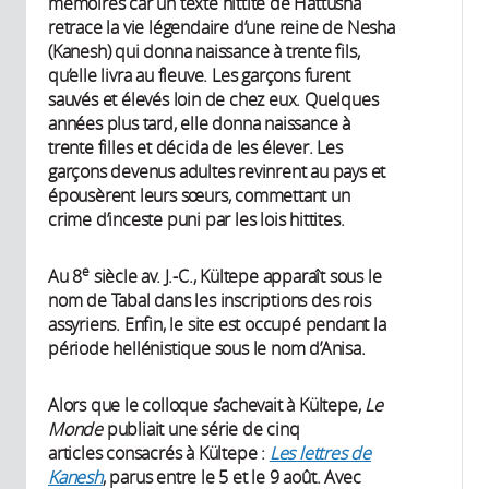
mémoires car un texte hittite de Hattusha
retrace la vie légendaire d’une reine de Nesha
(Kanesh) qui donna naissance à trente fils,
qu’elle livra au fleuve. Les garçons furent
sauvés et élevés loin de chez eux. Quelques
années plus tard, elle donna naissance à
trente filles et décida de les élever. Les
garçons devenus adultes revinrent au pays et
épousèrent leurs sœurs, commettant un
crime d’inceste puni par les lois hittites.
e
Au 8
siècle av. J.-C., Kültepe apparaît sous le
nom de Tabal dans les inscriptions des rois
assyriens. Enfin, le site est occupé pendant la
période hellénistique sous le nom d’Anisa.
Alors que le colloque s’achevait à Kültepe,
Le
Monde
publiait une série de cinq
articles consacrés à Kültepe :
Les lettres de
Kanesh
, parus entre le 5 et le 9 août. Avec