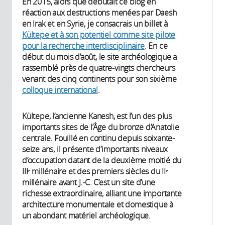
En 2015, alors que débutait ce blog en
réaction aux destructions menées par Daesh
en Irak et en Syrie, je consacrais un billet à
Kültepe et à son potentiel comme site pilote
pour la recherche interdisciplinaire
. En ce
début du mois d’août, le site archéologique a
rassemblé près de quatre-vingts chercheurs
venant des cinq continents pour son sixième
colloque international
.
Kültepe, l’ancienne Kanesh, est l’un des plus
importants sites de l’Âge du bronze d’Anatolie
centrale. Fouillé en continu depuis soixante-
seize ans, il présente d’importants niveaux
d’occupation datant de la deuxième moitié du
IIIᵉ millénaire et des premiers siècles du IIᵉ
millénaire avant J.-C. C’est un site d’une
richesse extraordinaire, alliant une importante
architecture monumentale et domestique à
un abondant matériel archéologique.