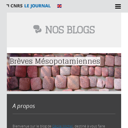
NOS BLOGS
Vous êtes ici
Brèves Mésopotamiennes
A propos
Bienvenue sur le blog de
Cécile Michel
, destiné à vous faire