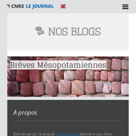
NOS BLOGS
Vous êtes ici
Brèves Mésopotamiennes
A propos
Bienvenue sur le blog de
Cécile Michel
, destiné à vous faire