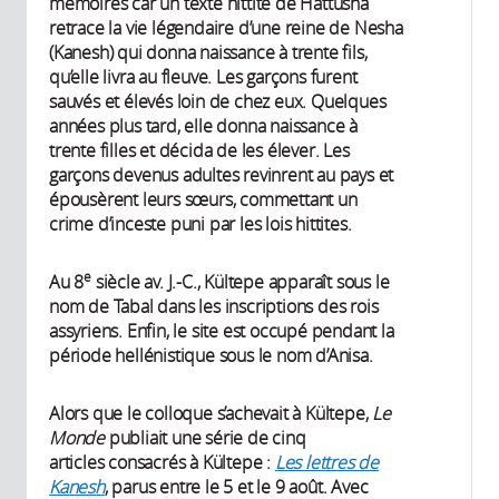
mémoires car un texte hittite de Hattusha
retrace la vie légendaire d’une reine de Nesha
(Kanesh) qui donna naissance à trente fils,
qu’elle livra au fleuve. Les garçons furent
sauvés et élevés loin de chez eux. Quelques
années plus tard, elle donna naissance à
trente filles et décida de les élever. Les
garçons devenus adultes revinrent au pays et
épousèrent leurs sœurs, commettant un
crime d’inceste puni par les lois hittites.
e
Au 8
siècle av. J.-C., Kültepe apparaît sous le
nom de Tabal dans les inscriptions des rois
assyriens. Enfin, le site est occupé pendant la
période hellénistique sous le nom d’Anisa.
Alors que le colloque s’achevait à Kültepe,
Le
Monde
publiait une série de cinq
articles consacrés à Kültepe :
Les lettres de
Kanesh
, parus entre le 5 et le 9 août. Avec