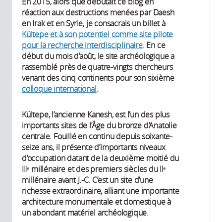
En 2015, alors que débutait ce blog en
réaction aux destructions menées par Daesh
en Irak et en Syrie, je consacrais un billet à
Kültepe et à son potentiel comme site pilote
pour la recherche interdisciplinaire
. En ce
début du mois d’août, le site archéologique a
rassemblé près de quatre-vingts chercheurs
venant des cinq continents pour son sixième
colloque international
.
Kültepe, l’ancienne Kanesh, est l’un des plus
importants sites de l’Âge du bronze d’Anatolie
centrale. Fouillé en continu depuis soixante-
seize ans, il présente d’importants niveaux
d’occupation datant de la deuxième moitié du
IIIᵉ millénaire et des premiers siècles du IIᵉ
millénaire avant J.-C. C’est un site d’une
richesse extraordinaire, alliant une importante
architecture monumentale et domestique à
un abondant matériel archéologique.