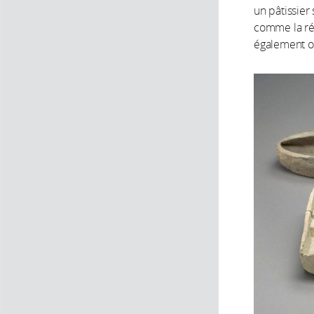
un pâtissier 
comme la réc
également of