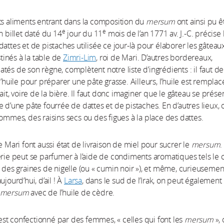
ts aliments entrant dans la composition du
mersum
ont ainsi pu ê
e
e
n billet daté du 14
jour du 11
mois de l’an 1771 av. J.-C. précise 
dattes et de pistaches utilisée ce jour-là pour élaborer les gâteau
inés à la table de
Zimri-Lim
, roi de Mari. D’autres bordereaux,
tés de son règne, complètent notre liste d’ingrédients : il faut de
l’huile pour préparer une pâte grasse. Ailleurs, l’huile est rempla
lait, voire de la bière. Il faut donc imaginer que le gâteau se prése
e d’une pâte fourrée de dattes et de pistaches. En d’autres lieux, 
pommes, des raisins secs ou des figues à la place des dattes.
e Mari font aussi état de livraison de miel pour sucrer le
mersum
.
erie peut se parfumer à l’aide de condiments aromatiques tels le 
, des graines de nigelle (ou « cumin noir »), et même, curieuseme
ujourd’hui, d’ail ! À
Larsa
, dans le sud de l’Irak, on peut également
mersum
avec de l’huile de cèdre.
st confectionné par des femmes, « celles qui font les
mersum
», 