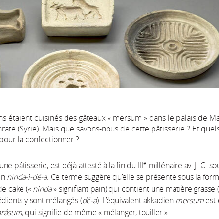
ans étaient cuisinés des gâteaux « mersum » dans le palais de Mar
te (Syrie). Mais que savons-nous de cette pâtisserie ? Et quels
 pour la confectionner ?
e
 une pâtisserie, est déjà attesté à la fin du III
millénaire av. J.-C. so
en
ninda-ì-dé-a
. Ce terme suggère qu’elle se présente sous la for
de cake («
ninda
» signifiant pain) qui contient une matière grasse (
édients y sont mélangés (
dé-a
). L’équivalent akkadien
mersum
est 
râsum,
qui signifie de même « mélanger, touiller ».