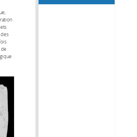
ue,
aration
lets
 des
fois
s de
ogique