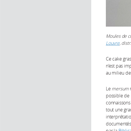
Moules de cui
Louvre
, dist
Ce cake gras 
n’est pas imp
au milieu de
Le
mersum
r
possible de 
connaissons 
tout une gra
interprétati
documentés
par la
Biblic