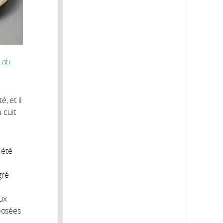
 du
, et il
u cuit
 été
gré
ux
posées