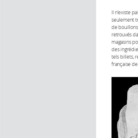
Il n’existe 
seulement tr
de bouillons
retrouvés da
magasins pou
des ingrédie
tels billets
française de