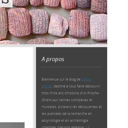
A propos
Bienvenue sur le blog de
Cécile
Michel
, destiné à vous faire découvrir
trois mille ans d’histoire d’un Proche-
Orient aux racines complexes et
multiples, à travers les découvertes et
les avancées de la recherche en
assyriologie et en archéologie
orientale. (Version anglaise
ici
)