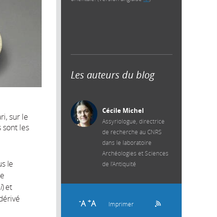
Les auteurs du blog
Cécile Michel
i, sur le
Assyriologue, directrice
 sont les
de recherche au CNRS
dans le laboratoire
Archéologies et Sciences
us le
de l’Antiquité
me
ì
) et
dérivé
-
+
A
A
Imprimer