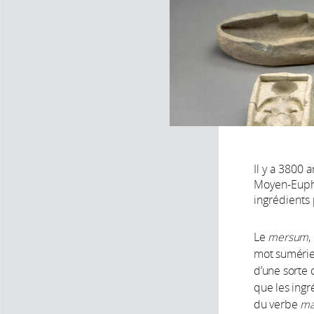
Il y a 3800 
Moyen-Euphra
ingrédients
Le
mersum
,
mot suméri
d’une sorte 
que les ingr
du verbe
ma