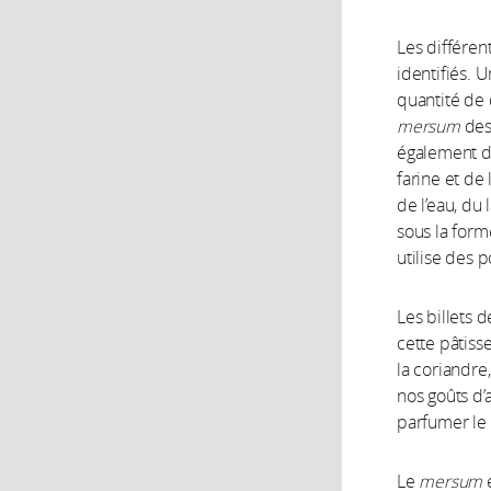
Les différen
identifiés. U
quantité de 
mersum
dest
également da
farine et de 
de l’eau, du 
sous la form
utilise des 
Les billets d
cette pâtiss
la coriandre
nos goûts d’a
parfumer le
Le
mersum
e