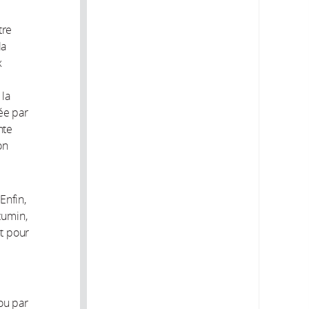
tre
la
x
 la
cée par
nte
on
 Enfin,
cumin,
nt pour
ou par