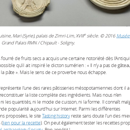
e
sine, Mari (Syrie), palais de Zimri-Lim, XVIII
siècle. © 2016
Musée
r. Grand Palais RMN / Chipault - Soligny.
fourré de fruits secs a acquis une certaine notoriété dès l’Antiquité
ossible qu’il ait inspiré le dicton sumérien : « Il n’y a pas de gâtea
 la pâte ». Mais le sens de ce proverbe nous échappe.
eprésente l’une des rares pâtisseries mésopotamiennes dont il a
reconstituer la liste complète des ingrédients. Mais nous n’en
ni les quantités, ni le mode de cuisson, ni la forme. Il connaît mal
nde popularité aujourd’hui sur Internet. Parmi les différentes
ons proposées, le site
Tasting history
reste sans doute l’un des mie
 (
lien pour la recette
). On peut également tester les recettes pro
al archaeology Society
. Bon appétit !