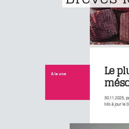
Le pl
A la une
méso
30.11.2025
, p
Mis à jour le
0