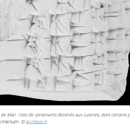
 de Mari : liste de contenants destinés aux cuisines, dont certains 
s
mersum
. ©
Archibab.fr