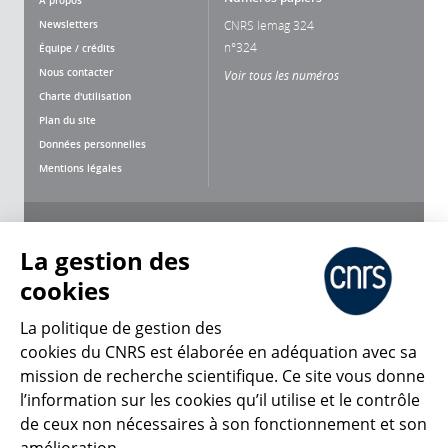
Newsletters
CNRS lemag 324
n°324
Équipe / crédits
Nous contacter
Voir tous les numéros
Charte d'utilisation
Plan du site
Données personnelles
Mentions légales
Nous suivre
Partager
La gestion des
cookies
La politique de gestion des
cookies du CNRS est élaborée en adéquation avec sa
CNRS Le Mag
mission de recherche scientifique. Ce site vous donne
l’information sur les cookies qu’il utilise et le contrôle
de ceux non nécessaires à son fonctionnement et son
© 2026, CNRS