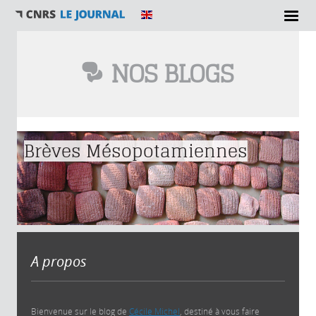
NOS BLOGS
Vous êtes ici
Brèves Mésopotamiennes
A propos
Bienvenue sur le blog de
Cécile Michel
, destiné à vous faire