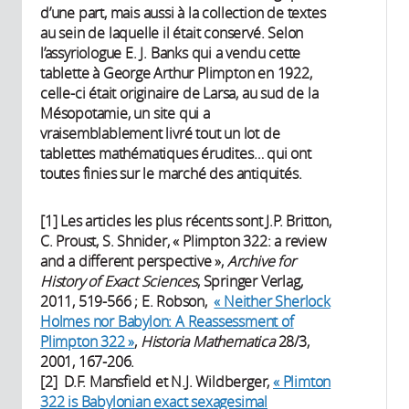
d’une part, mais aussi à la collection de textes
au sein de laquelle il était conservé. Selon
l’assyriologue E. J. Banks qui a vendu cette
tablette à George Arthur Plimpton en 1922,
celle-ci était originaire de Larsa, au sud de la
Mésopotamie, un site qui a
vraisemblablement livré tout un lot de
tablettes mathématiques érudites… qui ont
toutes finies sur le marché des antiquités.
[1] Les articles les plus récents sont J.P. Britton,
C. Proust, S. Shnider, « Plimpton 322: a review
and a different perspective »,
Archive for
History of Exact Sciences
, Springer Verlag,
2011, 519-566 ; E. Robson,
« Neither Sherlock
Holmes nor Babylon: A Reassessment of
Plimpton 322 »
,
Historia Mathematica
28/3,
2001, 167-206.
[2] D.F. Mansfield et N.J. Wildberger,
« Plimton
322 is Babylonian exact sexagesimal