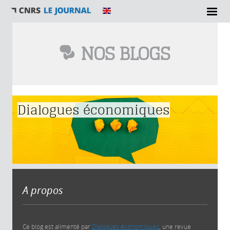
NOS BLOGS
Vous êtes ici
Dialogues économiques
A propos
Ce blog est alimenté par
Dialogues économiques
, une revue