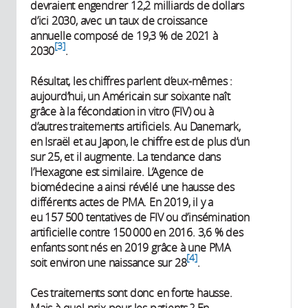
devraient engendrer 12,2 milliards de dollars
d’ici 2030, avec un taux de croissance
annuelle composé de 19,3 % de 2021 à
3
2030
.
Résultat, les chiffres parlent d’eux-mêmes :
aujourd’hui, un Américain sur soixante naît
grâce à la fécondation in vitro (FIV) ou à
d’autres traitements artificiels. Au Danemark,
en Israël et au Japon, le chiffre est de plus d’un
sur 25, et il augmente. La tendance dans
l’Hexagone est similaire. L’Agence de
biomédecine a ainsi révélé une hausse des
différents actes de PMA. En 2019, il y a
eu 157 500 tentatives de FIV ou d’insémination
artificielle contre 150 000 en 2016. 3,6 % des
enfants sont nés en 2019 grâce à une PMA
4
soit environ une naissance sur 28
.
Ces traitements sont donc en forte hausse.
Mais à quel prix pour les patients ? En