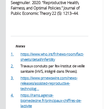
Seegmuller. 2020. “Reproductive Health,
Fairness, and Optimal Policies.” Journal of
Public Economic Theory 22 (5): 1213–44.
Notes
1.
https://www.who.int/fr/news-room/fact-
sheets/detail/infertility
2.
Travaux conduits par l’ex-Institut de veille
sanitaire (InVS, intégré dans l’Anses).
3.
https://www.prnewswire.com/news-
releases/assisted-reproductive-
technolog...
4.
https://rams.agence-
biomedecine.fr/principaux-chiffres-de-
lactivite