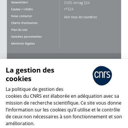
Newsletters
CNRS lemag 324
n°324
Équipe / crédits
Nous contacter
Voir tous les numéros
Charte d'utilisation
Plan du site
Données personnelles
Mentions légales
Nous suivre
Partager
La gestion des
cookies
La politique de gestion des
cookies du CNRS est élaborée en adéquation avec sa
mission de recherche scientifique. Ce site vous donne
CNRS Le Mag
l’information sur les cookies qu’il utilise et le contrôle
de ceux non nécessaires à son fonctionnement et son
© 2026, CNRS
amélioration.