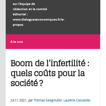
sur l'équipe de
rédaction et le comité
éditorial :
www.dialogueseconomiques.fr/a-
propos
A la une
Boom de l’infertilité :
quels coûts pour la
société ?
24.11.2021
, par
Thomas Seegmuller, Laurène Casseville