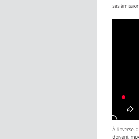
ses émission
À l’inverse,
doivent impé