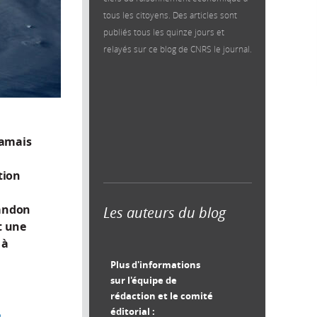
tous les citoyens. Des articles sont
publiés tous les quinze jours et
relayés sur ce blog de CNRS le journal.
jamais
tion
bandon
Les auteurs du blog
t une
 à
Plus d'informations
sur l'équipe de
rédaction et le comité
éditorial :
e