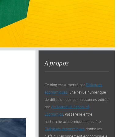
A propos
Ce blog est alimenté par
Dialogues
économiques
, une revue numérique
de diffusion des connaissances éditée
par
Aix-Marseille School of
Economics
. Passerelle entre
recherche académique et société,
Dialogues économiques
donne les
clefs du raisonnement économique à