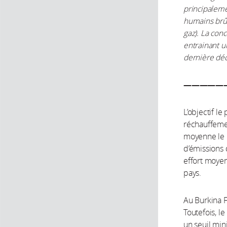
principaleme
humains brûl
gaz). La con
entrainant u
dernière déc
—————
L’objectif le
réchauffemen
moyenne le n
d’émissions 
effort moye
pays.
Au Burkina F
Toutefois, l
un seuil mi