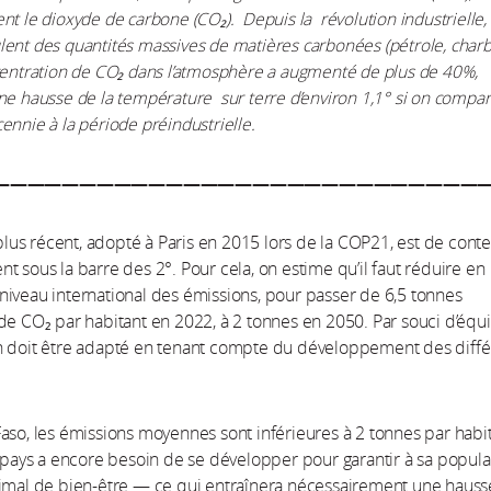
nt le dioxyde de carbone (CO₂). Depuis la révolution industrielle, 
ent des quantités massives de matières carbonées (pétrole, char
centration de CO₂ dans l’atmosphère a augmenté de plus de 40%,
ne hausse de la température sur terre d’environ 1,1° si on compar
ennie à la période préindustrielle.
————————————————————————————
 plus récent, adopté à Paris en 2015 lors de la COP21, est de conte
t sous la barre des 2°. Pour cela, on estime qu’il faut réduire en
iveau international des émissions, pour passer de 6,5 tonnes
de CO₂ par habitant en 2022, à 2 tonnes en 2050. Par souci d’équi
n doit être adapté en tenant compte du développement des diffé
aso, les émissions moyennes sont inférieures à 2 tonnes par habit
e pays a encore besoin de se développer pour garantir à sa popula
nimal de bien-être — ce qui entraînera nécessairement une hauss