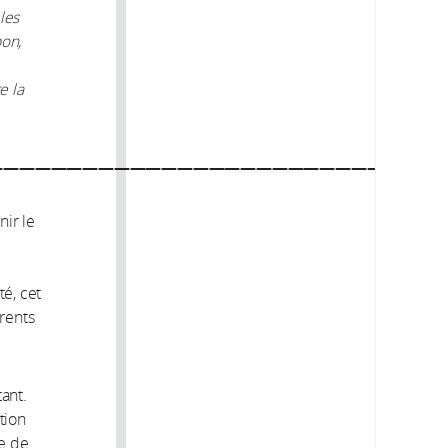
les
bon,
e la
—————————————————————————————
nir le
té, cet
rents
ant.
tion
e de