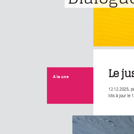
Le ju
A la une
12.12.2025
, p
Mis à jour le
1