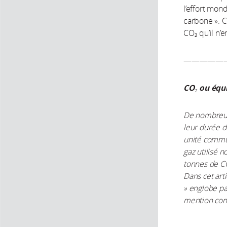
l’effort mond
carbone ». C
CO₂ qu’il n’
—————
CO₂ ou équi
De nombreux 
leur durée de
unité commun
gaz utilisé 
tonnes de CO
Dans cet art
» englobe par
mention cont