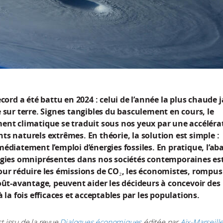
ecord a été battu en 2024 : celui de l’année la plus chaude 
 sur terre. Signes tangibles du basculement en cours, le
ent climatique se traduit sous nos yeux par une accéléra
s naturels extrêmes. En théorie, la solution est simple :
édiatement l’emploi d’énergies fossiles. En pratique, l’a
rgies omniprésentes dans nos sociétés contemporaines es
our réduire les émissions de CO₂, les économistes, rompus
oût-avantage, peuvent aider les décideurs à concevoir des
à la fois efficaces et acceptables par les populations.
st issu de la revue
Dialogues économiques
éditée par
Aix-Marseill