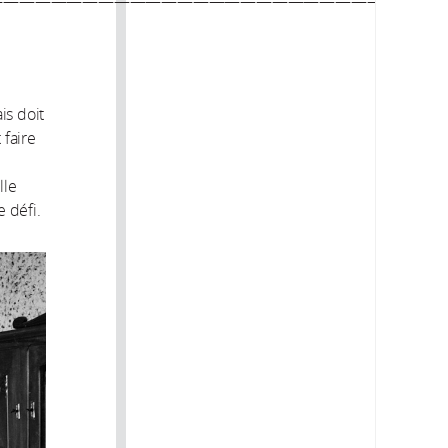
—————————————————————————————
is doit
 faire
lle
e défi.