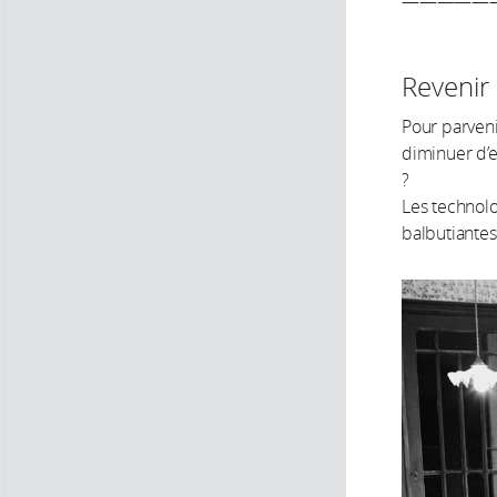
—————
Revenir
Pour parveni
diminuer d’e
?
Les technolo
balbutiantes