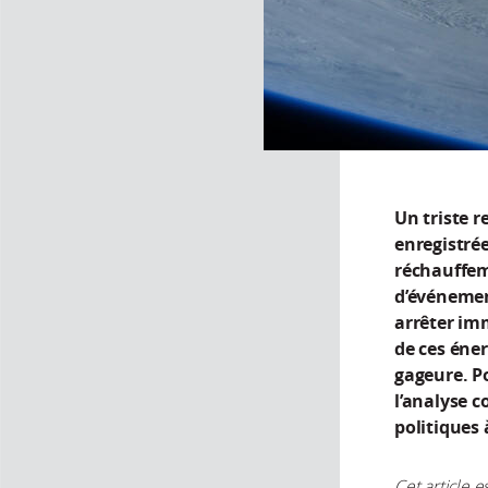
Un triste r
enregistrée
réchauffem
d’événement
arrêter imm
de ces éne
gageure. P
l’analyse c
politiques 
Cet article e