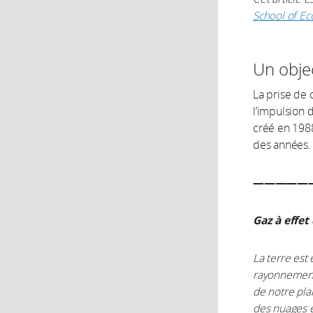
School of E
Un objec
La prise de 
l’impulsion 
créé en 1988
des années
—————
Gaz à effet
La terre est
rayonnement
de notre pla
des nuages et