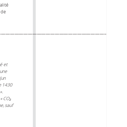
alité
s de
—————————————————————————————
é et
 une
(un
ue 1430
».
 « CO₂
e, sauf