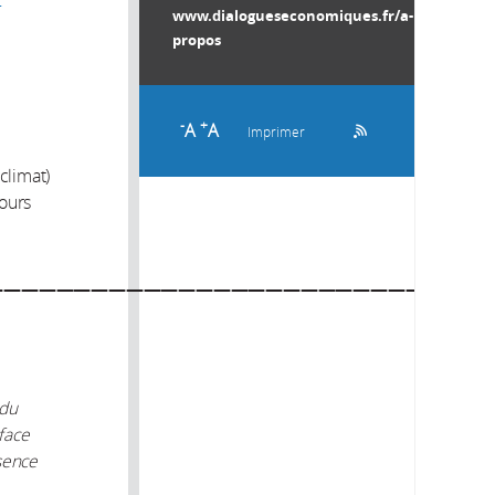
www.dialogueseconomiques.fr/a-
propos
-
+
A
A
Imprimer
climat)
cours
—————————————————————————————
 du
face
ésence