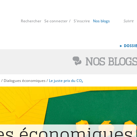
Rechercher
Se connecter
S'inscrire
Nos blogs
Suivre
► DOSSIE
NOS BLOG
s
/
Dialogues économiques
/
Le juste prix du CO₂
es économiques