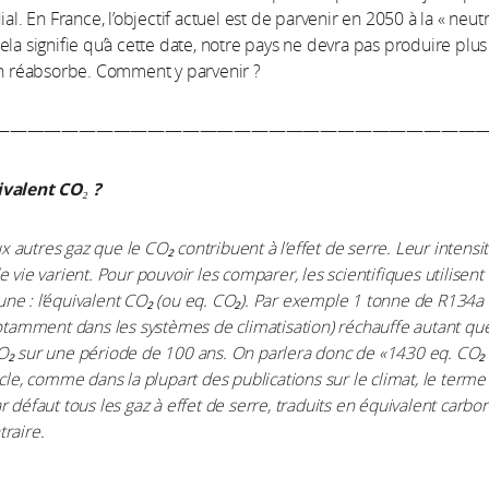
ial. En France, l’objectif actuel est de parvenir en 2050 à la « neutr
ela signifie qu’à cette date, notre pays ne devra pas produire plu
en réabsorbe. Comment y parvenir ?
————————————————————————————
valent CO₂ ?
autres gaz que le CO₂ contribuent à l’effet de serre. Leur intensit
 vie varient. Pour pouvoir les comparer, les scientifiques utilisent
e : l’équivalent CO₂ (ou eq. CO₂). Par exemple 1 tonne de R134a 
notamment dans les systèmes de climatisation) réchauffe autant q
₂ sur une période de 100 ans. On parlera donc de «1430 eq. CO₂ 
icle, comme dans la plupart des publications sur le climat, le terme
 défaut tous les gaz à effet de serre, traduits en équivalent carbon
raire.