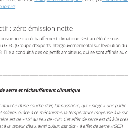
conomics
tif : zéro émission nette
conscience du réchauffement climatique s’est accélérée sous
du GIEC (Groupe d’experts intergouvernemental sur l’évolution du 
. Elle a conduit à des objectifs ambitieux, qui se sont affinés au 
.
————————————————————————————
 de serre et réchauffement climatique
 entourée d’une couche d’air, l’atmosphère, qui « piège » une partie
 solaire. Grâce à ce mécanisme, la température moyenne à la sur
nète est de +15° au lieu de -18°. Cet effet de serre est dû à la pr
 à la vapeur d’eau, ainsi qu’aux gaz dits « à effet de serre »(GES),