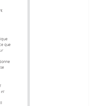
nt
mique
rce que
ur
tionne
 se
l
 et
Il