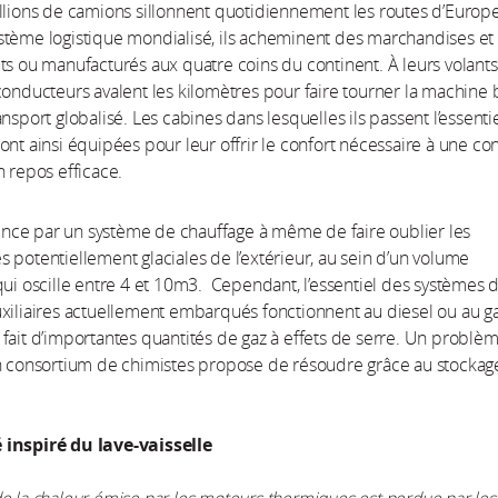
llions de camions sillonnent quotidiennement les routes d’Europe
tème logistique mondialisé, ils acheminent des marchandises et
ts ou manufacturés aux quatre coins du continent. À leurs volants
conducteurs avalent les kilomètres pour faire tourner la machine 
ansport globalisé. Les cabines dans lesquelles ils passent l’essenti
ont ainsi équipées pour leur offrir le confort nécessaire à une co
n repos efficace.
ce par un système de chauffage à même de faire oublier les
 potentiellement glaciales de l’extérieur, au sein d’un volume
qui oscille entre 4 et 10m3. Cependant, l’essentiel des systèmes 
xiliaires actuellement embarqués fonctionnent au diesel ou au ga
fait d’importantes quantités de gaz à effets de serre. Un problè
un consortium de chimistes propose de résoudre grâce au stockag
inspiré du lave-vaisselle