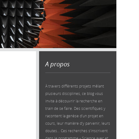
A propos
À travers différents projets mêlant
plusieurs disciplines, ce blog vous
invite à découvrir la recherche en
train de se faire. Des scientifiques y
racontent la genèse d’un projet en
cours, leur manière d’y parvenir, leurs
doutes… Ces recherches s'inscrivent
dans le programme « Science avec et