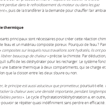
nt perdue dans le refroidissement du moteur ou dans les gaz
ent
», puis de la transférer à la demande pour chauffer l'air ambia
ie thermique
ants principaux sont nécessaires pour créer cette réaction chi
 de l’eau et un matériau composite poreux. Pourquoi de l’eau ? Pa
«
composites sur lesquels nous travaillons sont hydratés, ils ont po
 libérer beaucoup de chaleur
» précise la chimiste. Par déduction,
’il suffit de les déshydrater pour les recharger. Le système fonc
 une batterie thermique à deux compartiments, qui se charge et
on que la cloison entre les deux s’ouvre ou non.
er, le principe est aussi astucieux que prometteur
, poursuit-t-elle.
I
ocker la chaleur avec une densité importante, pendant longtemps
faibles pertes
». Le cycle d'hydratation/déshydratation a, en outre,
e pouvoir se répéter quasi indéfiniment sans perdre en efficacité. 