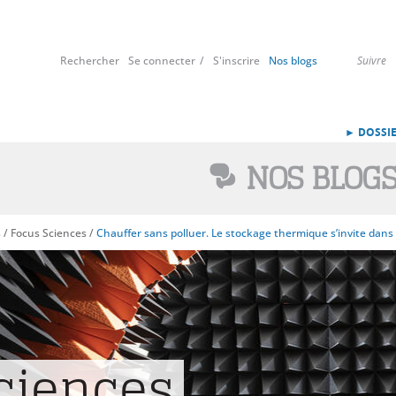
Rechercher
Se connecter
S'inscrire
Nos blogs
Suivre
► DOSSIE
NOS BLOG
s
/
Focus Sciences
/
Chauffer sans polluer. Le stockage thermique s’invite dans 
ciences