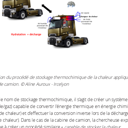
ion du procédé de stockage thermochimique de la chaleur appliqu
e camion. © Aline Auroux - Ircelyon
e nom de stockage thermochimique, il s’agit de créer un système
de/gaz) capable de convertir l'énergie thermique en énergie chim
de chaleur) et d’effectuer la conversion inverse lors de la décharg
de chaleur). Dans le cas de la cabine de camion, la chercheuse ex
e à créer un procédé similaire «
capable de stocker la chaleur