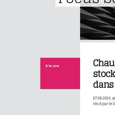
Chauf
A la une
stock
dans 
07.09.2023
, p
Mis à jour le
0