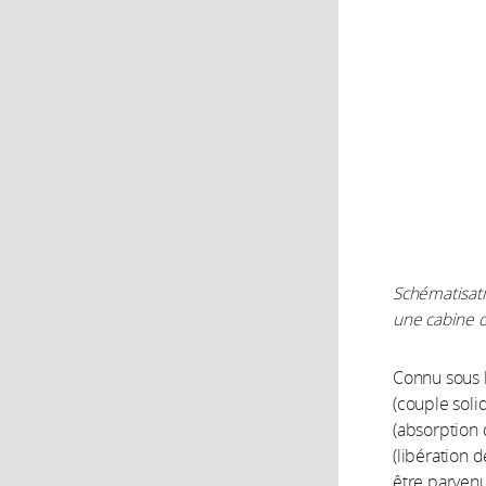
Schématisat
une cabine d
Connu sous l
(couple soli
(absorption 
(libération 
être parvenu