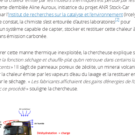
e la chaleur émise par les moteurs thermiques est perdue par les
erte d’emblée Aline Auroux, initiatrice du projet ANR Stock-Car
r l’
Institut de recherches sur la catalyse et l’environnement
(Irce
2
 constat, la chimiste s’est entourée d’autres laboratoires
pour
n système capable de capter, stocker et restituer cette chaleur à
ns émission carbonée.
er cette manne thermique inexploitée, la chercheuse explique s
 la fonction séchage et chauffe-plat qu’on retrouve dans certains l
cents
» ! Il s’agît de panneaux poreux de zéolite, un minerai volcan
 la chaleur émise par les vapeurs d’eau du lavage et la restituer en
r le séchage. «
Les fabricants affichaient des gains d‘énergies de l’
c ce procédé
» souligne la chercheuse.