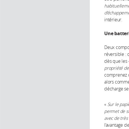
habituelleme
d’échappem
intérieur.
Une batter
Deux compos
réversible :
dès que les 
propriété de
comprenez qu
alors comme
décharge sel
«
Sur le papi
permet de st
avec de très 
l’avantage d