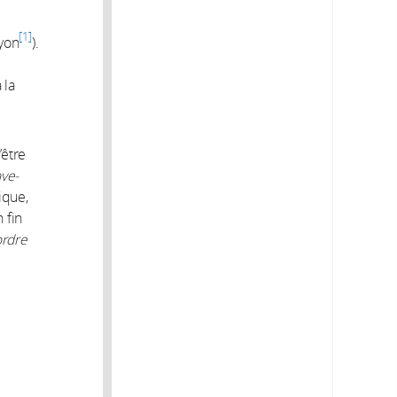
1
lyon
).
 la
’être
ave-
ique,
 fin
ordre