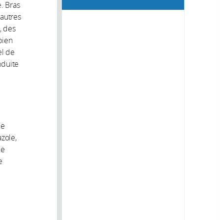
. Bras
 autres
, des
bien
el de
nduite
de
zole,
me
e