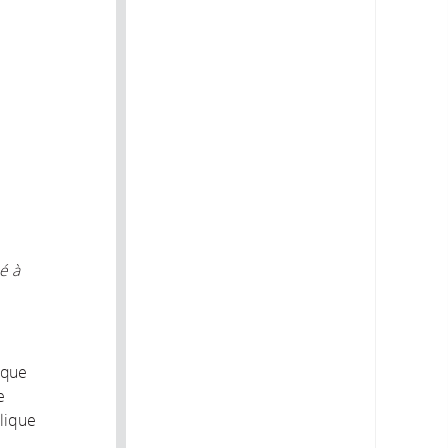
é à
ique
e
plique