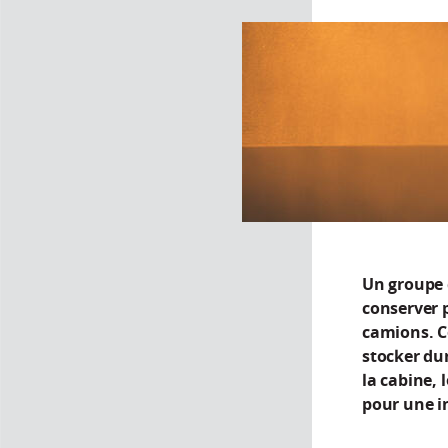
Un groupe 
conserver p
camions. C
stocker dur
la cabine, 
pour une i