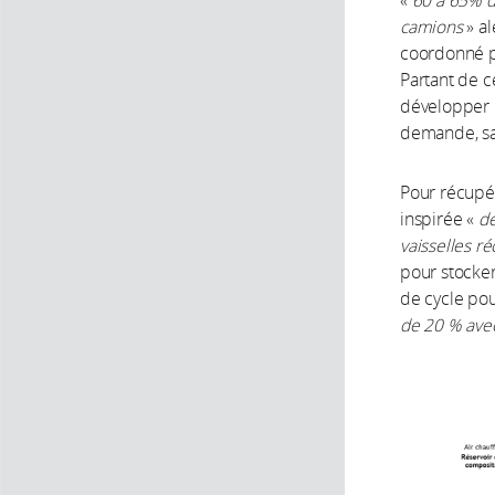
«
60 à 65% d
camions
» al
coordonné pa
Partant de ce
développer u
demande, sa
Pour récupér
inspirée «
de
vaisselles ré
pour stocker
de cycle pou
de 20 % ave