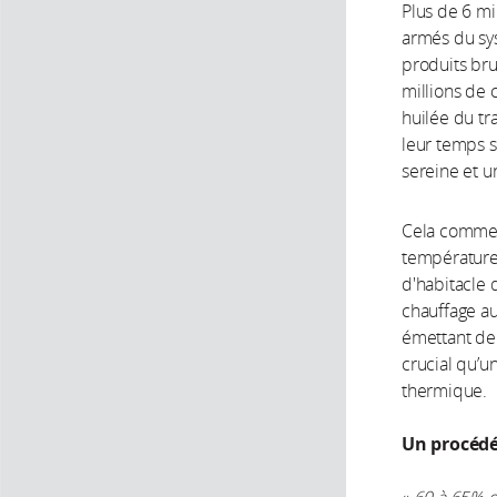
Plus de 6 mi
armés du sys
produits bru
millions de 
huilée du tr
leur temps s
sereine et u
Cela commen
températures
d'habitacle 
chauffage au
émettant de 
crucial qu’
thermique.
Un procédé 