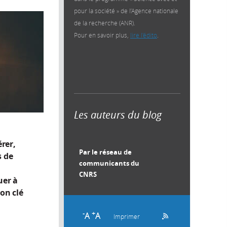
pour la société » de l’Agence nationale
de la recherche (ANR).
Pour en savoir plus,
lire l'édito
.
Les auteurs du blog
rer,
Par le réseau de
s de
communicants du
CNRS
uer à
ion clé
-
+
A
A
Imprimer