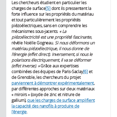
Les chercheurs étudient en particulier les
charges de surface
[5]
dont ils pressentent la
forte influence sur les propriétés du matériau
et tout particulièrement les propriétés
piézoélectriques, sans en comprendre les
mécanismes sous-jacents.
«
La
piézoélectricité
est une propriété fascinante
,
révèle Noëlle Gogneau.
Si nous déformons un
matériau piézoélectrique, il nous donne de
l'énergie
(effet direct)
. Inversement, si nous le
polarisons électriquement, il va se déformer
(effet inverse)
.
»
Grâce aux expertises
combinées des équipes de Paris-Saclay
[6]
et
de Grenoble, les chercheurs du projet
parviennent à démontrer expérimentalement
,
par différentes approches sur deux matériaux
« miroirs » (oxyde de zinc et nitrure de
gallium),
que les charges de surface amplifient
la capacité des nanofils à produire de
l'énergie
.