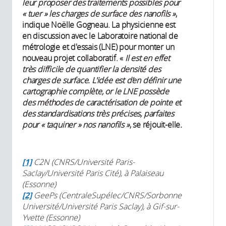
leur proposer des traitements possibles pour
« tuer » les charges de surface des nanofils »
,
indique Noëlle Gogneau. La physicienne est
en discussion avec le Laboratoire national de
métrologie et d'essais (LNE) pour monter un
nouveau projet collaboratif. «
Il est en effet
très difficile de quantifier la densité des
charges de surface
.
L'idée est d’en définir une
cartographie complète,
or
le LNE possède
des méthodes de caractérisation de pointe et
des standardisations très précises, parfaites
pour « taquiner » nos nanofils »
, se réjouit-elle
.
[1]
C2N (CNRS/Université Paris-
Saclay/Université Paris Cité), à Palaiseau
(Essonne)
[2]
GeePs (CentraleSupélec/CNRS/Sorbonne
Université/Université Paris Saclay), à Gif-sur-
Yvette (Essonne)