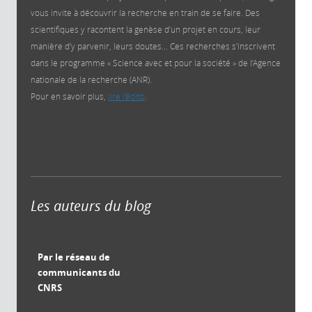
vous invite à découvrir la recherche en train de se faire. Des
scientifiques y racontent la genèse d’un projet en cours, leur
manière d’y parvenir, leurs doutes… Ces recherches s'inscrivent
dans le programme « Science avec et pour la société » de l’Agence
nationale de la recherche (ANR).
Pour en savoir plus,
lire l'édito
.
Les auteurs du blog
Par le réseau de
communicants du
CNRS