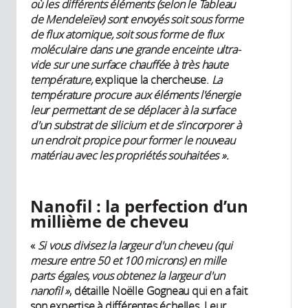
où les différents éléments (selon le Tableau
de Mendeleïev) sont envoyés soit sous forme
de flux atomique, soit sous forme de flux
moléculaire dans une grande enceinte ultra-
vide
sur une surface chauffée à très haute
température,
explique la chercheuse.
La
température procure aux éléments l'énergie
leur permettant de se déplacer à la surface
d'un substrat de silicium et de s'incorporer à
un endroit propice pour former le nouveau
matériau avec les propriétés souhaitées ».
Nanofil : la perfection d’un
millième de cheveu
«
Si vous divisez la largeur d'un cheveu (qui
mesure entre 50 et 100 microns) en mille
parts égales, vous obtenez la largeur d'un
nanofil »
, détaille Noëlle Gogneau qui en a fait
son expertise à différentes échelles
.
Leur