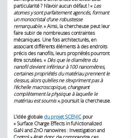
particularité ? N’avoir aucun défaut ! «
Les
atomes y sont parfaitement agencés, formant
un monocristal d’une robustesse
remarquable.
» Ainsi, la chercheuse peut leur
faire subir de nombreuses contraintes
mécaniques. Une fois architecturés, en
associant différents éléments à des endroits
précis des nanofils, leurs propriétés pourront
être scrutées. «
Dès que le diamètre du
nanofil devient inférieur à 100 nanomètres,
certaines propriétés du matériau prennent le
dessus, alors qu’elles ne s'expriment pas à
l'échelle macroscopique, changeant
complètement la physique à laquelle le
matériau est soumis »
, poursuit la chercheuse.
L'idée globale
du projet SCENIC
pour
« Surface Charge Effects in fuNctionalized
GaN and ZnO nanowires : Investigation and
Control » était donc de comprendre ces