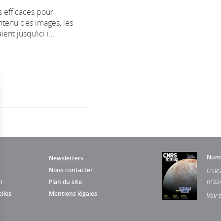
s efficaces pour
ontenu des images, les
ent jusqu’ici i...
Numé
Newsletters
Nous contacter
CNRS
n
Plan du site
n°32
lles
Mentions légales
Voir 