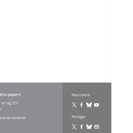
ros papiers
Nous suivre
 lemag 324
4
Partager
tous les numéros