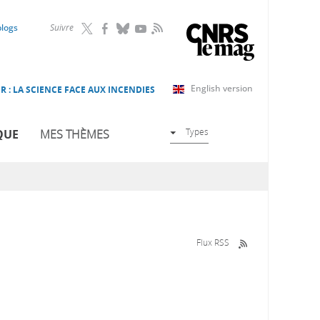
RSS
blogs
Suivre
English version
R : LA SCIENCE FACE AUX INCENDIES
Types
QUE
MES THÈMES
Flux RSS