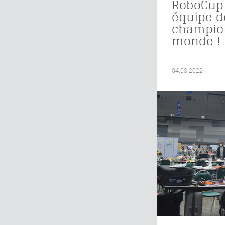
RoboCup 
équipe d
champio
monde !
04.08.2022