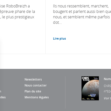
aise RoboBreizh a
Ils nous ressemblent, marchent,
épreuve phare de la
bougent et parlent aussi bien qu
le plus prestigieux
nous, et semblent même parfois
dot...
Lire plus
Numé
Newsletters
Nous contacter
CNRS
n
Plan du site
n°32
lles
Mentions légales
Voir 