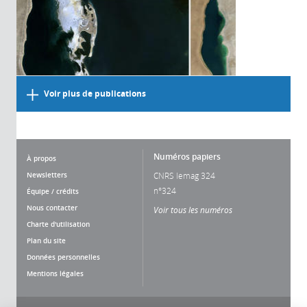
Voir plus de publications
Numéros papiers
À propos
Newsletters
CNRS lemag 324
n°324
Équipe / crédits
Nous contacter
Voir tous les numéros
Charte d'utilisation
Plan du site
Données personnelles
Mentions légales