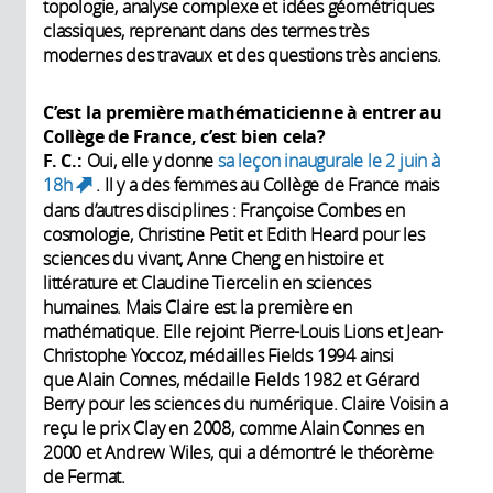
topologie, analyse complexe et idées géométriques
classiques, reprenant dans des termes très
modernes des travaux et des questions très anciens.
C’est la première mathématicienne à entrer au
Collège de France, c’est bien cela?
F. C.:
Oui, elle y donne
sa leçon inaugurale le 2 juin à
18h
. Il y a des femmes au Collège de France mais
(link is external)
dans d’autres disciplines : Françoise Combes en
cosmologie, Christine Petit et Edith Heard pour les
sciences du vivant, Anne Cheng en histoire et
littérature et Claudine Tiercelin en sciences
humaines. Mais Claire est la première en
mathématique. Elle rejoint Pierre-Louis Lions et Jean-
Christophe Yoccoz, médailles Fields 1994 ainsi
que Alain Connes, médaille Fields 1982 et Gérard
Berry pour les sciences du numérique. Claire Voisin a
reçu le prix Clay en 2008, comme Alain Connes en
2000 et Andrew Wiles, qui a démontré le théorème
de Fermat.