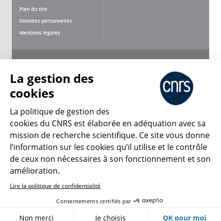
Plan du site
Données personnelles
Mentions légales
Nous suivre
Partager
La gestion des
cookies
La politique de gestion des
cookies du CNRS est élaborée en adéquation avec sa
mission de recherche scientifique. Ce site vous donne
CNRS Le Mag
l’information sur les cookies qu’il utilise et le contrôle
de ceux non nécessaires à son fonctionnement et son
© 2026, CNRS
amélioration.
Lire la politique de confidentialité
Créer un compte
Se connecter
Accessibilité : non conforme
Consentements certifiés par
Gestion des cookies
Non merci
Je choisis
OK pour moi