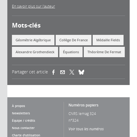
En savoir plus sur l'auteur
Mots-clés
Géométrie Algébrique
Collège De France
Médaille Fields
Alexandre Grothendieck
Équations
Théorème De Fermat
Partager cet article
(link is external)
(link is external)
(link is external)
Numéros papiers
À propos
Newsletters
CNRS lemag 324
n°324
Équipe / crédits
Nous contacter
Voir tous les numéros
Charte d'utilisation