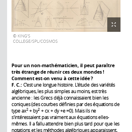
KING'S
COLLEGE/SPL/COSMOS
Pour un non-mathématicien, il peut paraître
très étrange de réunir ces deux mondes !
Comment est-on venu à cette idée ?
F. C.:
C'est une longue histoire. L'étude des variétés
algébriques, les plus simples au moins, est très
ancienne : les Grecs déjà connaissaient bien les
coniques (des courbes définies par des équations de
2
2
type ax
+ by
+ cx + dy +e =0). Mais ils ne
s'intéressaient pas vraiment aux équations elles-
mêmes. Il a fallu attendre bien plus tard pour que les
notations et les méthodes algébriques apparaissent,