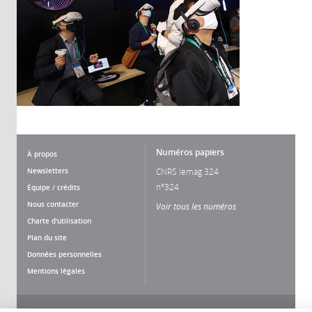
Numéros papiers
À propos
Newsletters
CNRS lemag 324
n°324
Équipe / crédits
Nous contacter
Voir tous les numéros
Charte d'utilisation
Plan du site
Données personnelles
Mentions légales