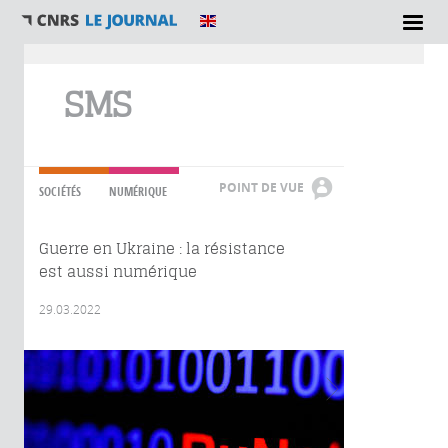
Vous êtes ici
SMS
POINT DE VUE
SOCIÉTÉS
NUMÉRIQUE
Guerre en Ukraine : la résistance
est aussi numérique
29.03.2022