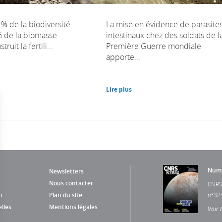
 % de la biodiversité
La mise en évidence de parasite
% de la biomasse
intestinaux chez des soldats de l
truit la fertili...
Première Guerre mondiale
apporte...
Lire plus
Numé
Newsletters
Nous contacter
CNRS
n
Plan du site
n°32
lles
Mentions légales
Voir 