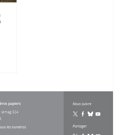
s
a
ros papiers
Nous suivre
 lemag 324
4
Partager
tous les numéros