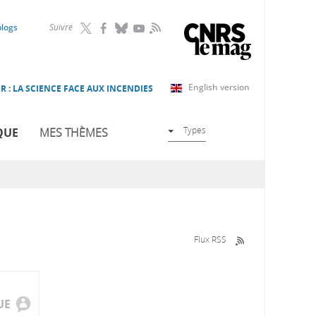
RSS
blogs
Suivre
English version
R : LA SCIENCE FACE AUX INCENDIES
Types
QUE
MES THÈMES
Flux RSS
UE