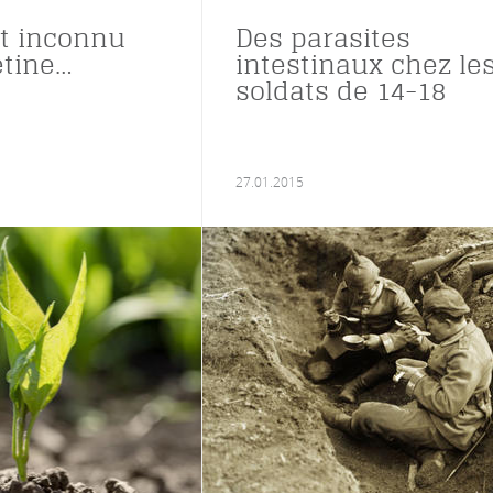
et inconnu
Des parasites
étine…
intestinaux chez le
soldats de 14-18
27.01.2015