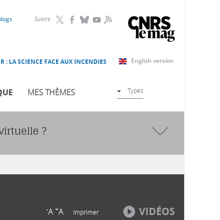
RSS
blogs
Suivre
English version
R : LA SCIENCE FACE AUX INCENDIES
Types
QUE
MES THÈMES
virtuelle ?
VIDÉOS
-
+
A
A
Imprimer