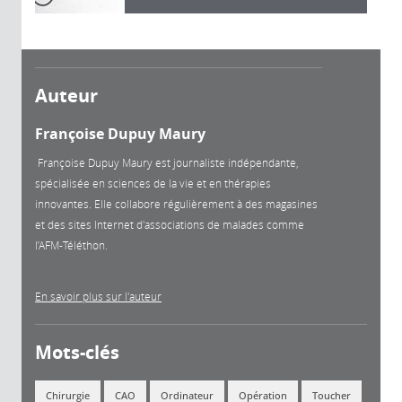
Auteur
Françoise Dupuy Maury
Françoise Dupuy Maury est journaliste indépendante,
spécialisée en sciences de la vie et en thérapies
innovantes. Elle collabore régulièrement à des magasines
et des sites Internet d'associations de malades comme
l’AFM-Téléthon.
En savoir plus sur l'auteur
Mots-clés
Chirurgie
CAO
Ordinateur
Opération
Toucher