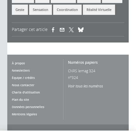
Geste
Sensation
Coordination
Réalité Virtuelle
Partager cet article
(link is external)
(link is external)
(link is external)
Numéros papiers
À propos
Newsletters
CNRS lemag 324
n°324
Équipe / crédits
Nous contacter
Voir tous les numéros
Charte d'utilisation
Plan du site
Données personnelles
Mentions légales
Nous suivre
Partager