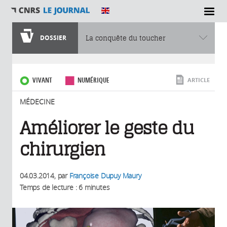
SECTIONS
DOSSIER
La conquête du toucher
Vous êtes ici
VIVANT
NUMÉRIQUE
ARTICLE
MÉDECINE
Améliorer le geste du
chirurgien
04.03.2014
, par
Françoise Dupuy Maury
Temps de lecture : 6 minutes