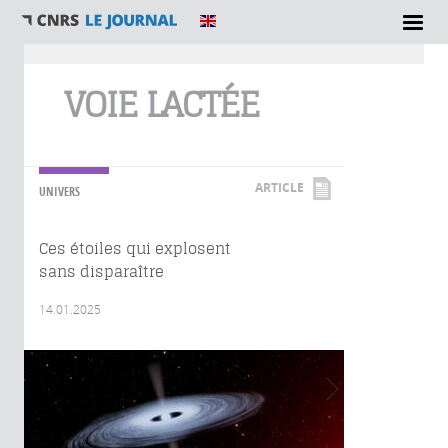
Vous êtes ici
VOIE LACTÉE
ARTICLE
UNIVERS
Ces étoiles qui explosent
sans disparaître
14.01.2025