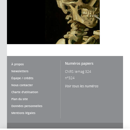
Numéros papiers
À propos
Newsletters
CNRS lemag 324
n°324
Équipe / crédits
Nous contacter
Voir tous les numéros
Charte d'utilisation
Plan du site
Données personnelles
Mentions légales