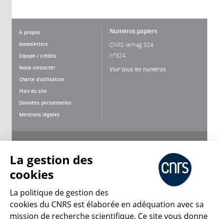
Numéros papiers
À propos
Newsletters
CNRS lemag 324
n°324
Équipe / crédits
Nous contacter
Voir tous les numéros
Charte d'utilisation
Plan du site
Données personnelles
Mentions légales
Nous suivre
Partager
La gestion des
cookies
La politique de gestion des
cookies du CNRS est élaborée en adéquation avec sa
mission de recherche scientifique. Ce site vous donne
CNRS Le Mag