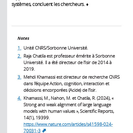
systèmes, concluent les chercheurs. ♦
Notes
1.
Unité CNRS/Sorbonne Université.
2.
Raja Chatila est professeur émérite à Sorbonne
Université. Il a été directeur de l’Isir de 2014 à
2019.
3.
Mehdi Khamassi est directeur de recherche CNRS
dans l’équipe Action, cognition, interaction et
décisions encorporées (Acide) de l’Isir.
4.
Khamassi, M., Nahon, M. et Chatila, R. (2024), «
Strong and weak alignment of large language
models with human values », Scientific Reports,
14(1), 19399.
https://www.nature.com/articles/s41598-024-
70031-3
(link is external)