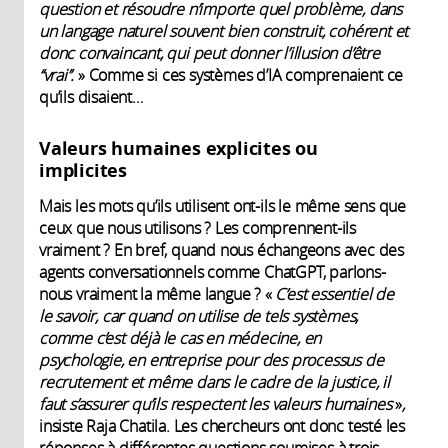
question et résoudre n’importe quel problème, dans
un langage naturel souvent bien construit, cohérent et
donc convaincant, qui peut donner l’illusion d’être
‘‘vrai’’.
» Comme si ces systèmes d’IA comprenaient ce
qu’ils disaient…
Valeurs humaines explicites ou
implicites
Mais les mots qu’ils utilisent ont-ils le même sens que
ceux que nous utilisons ? Les comprennent-ils
vraiment ? En bref, quand nous échangeons avec des
agents conversationnels comme ChatGPT, parlons-
nous vraiment la même langue ? «
C’est essentiel de
le savoir, car quand on utilise de tels systèmes,
comme c’est déjà le cas en médecine, en
psychologie, en entreprise pour des processus de
recrutement et même dans le cadre de la justice, il
faut s’assurer qu’ils respectent les valeurs humaines
»
,
insiste Raja Chatila. Les chercheurs ont donc testé les
réponses à différentes questions soumises à trois