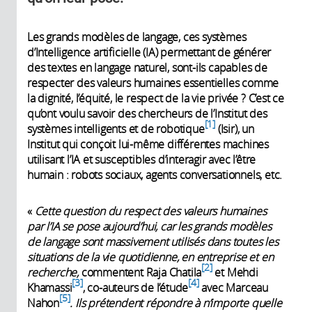
Les grands modèles de langage, ces systèmes
d’Intelligence artificielle (IA) permettant de générer
des textes en langage naturel, sont-ils capables de
respecter des valeurs humaines essentielles comme
la dignité, l’équité, le respect de la vie privée ? C’est ce
qu’ont voulu savoir des chercheurs de l’Institut des
1
systèmes intelligents et de robotique
(Isir), un
Institut qui conçoit lui-même différentes machines
utilisant l’IA et susceptibles d’interagir avec l’être
humain : robots sociaux, agents conversationnels, etc.
«
Cette question du respect des valeurs humaines
par l’IA se pose aujourd’hui, car les grands modèles
de langage sont massivement utilisés dans toutes les
situations de la vie quotidienne, en entreprise et en
2
recherche,
commentent Raja Chatila
et Mehdi
3
4
Khamassi
, co-auteurs de l’étude
avec Marceau
5
Nahon
. Ils prétendent répondre à n’importe quelle