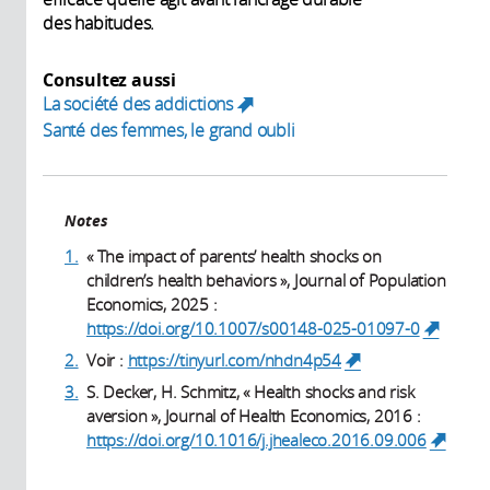
des habitudes.
Consultez aussi
La société des addictions
(link is external)
Santé des femmes, le grand oubli
Notes
1.
« The impact of parents’ health shocks on
children’s health behaviors », Journal of Population
Economics, 2025 :
https://doi.org/10.1007/s00148-025-01097-0
(link i
externa
2.
Voir :
https://tinyurl.com/nhdn4p54
(link is
external)
3.
S. Decker, H. Schmitz, « Health shocks and risk
aversion », Journal of Health Economics, 2016 :
https://doi.org/10.1016/j.jhealeco.2016.09.006
(link is external)