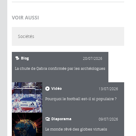
VOIR AUSSI
Sociétés
Blog
20/07/2026
La chute de Qabra confirmée par les archéologues
Vidéo
13/07/2026
Pourquoi le football est-il si populaire ?
Diaporama
09/07/2026
Le monde rêvé des globes virtuels