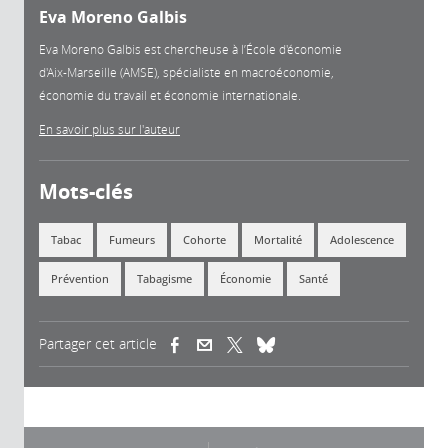
Eva Moreno Galbis
Eva Moreno Galbis est chercheuse à l’École d'économie
d'Aix-Marseille (AMSE), spécialiste en macroéconomie,
économie du travail et économie internationale.
En savoir plus sur l'auteur
Mots-clés
Tabac
Fumeurs
Cohorte
Mortalité
Adolescence
Prévention
Tabagisme
Économie
Santé
Partager cet article
(link is external)
(link is external)
(link is external)