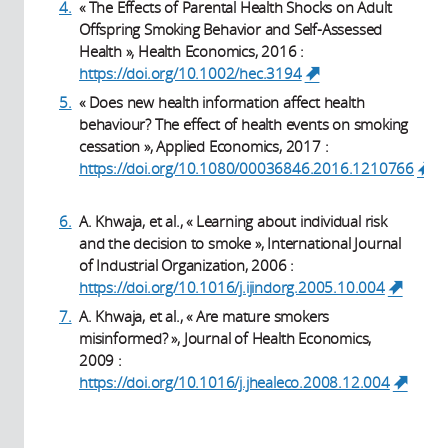
4.
« The Effects of Parental Health Shocks on Adult
Offspring Smoking Behavior and Self-Assessed
Health », Health Economics, 2016 :
https://doi.org/10.1002/hec.3194
(link is
external)
5.
« Does new health information affect health
behaviour? The effect of health events on smoking
cessation », Applied Economics, 2017 :
https://doi.org/10.1080/00036846.2016.1210766
(link is external)
6.
A. Khwaja, et al., « Learning about individual risk
and the decision to smoke », International Journal
of Industrial Organization, 2006 :
https://doi.org/10.1016/j.ijindorg.2005.10.004
(link 
externa
7.
A. Khwaja, et al., « Are mature smokers
misinformed? », Journal of Health Economics,
2009 :
https://doi.org/10.1016/j.jhealeco.2008.12.004
(link is external)