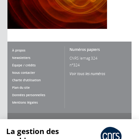
Numéros papiers
À propos
Newsletters
CNRS lemag 324
n°324
Équipe / crédits
Nous contacter
Voir tous les numéros
Charte d'utilisation
Plan du site
Données personnelles
Mentions légales
Nous suivre
Partager
La gestion des