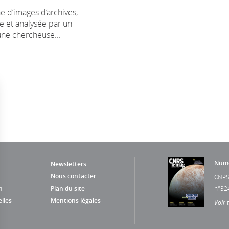
e d’images d’archives,
e et analysée par un
ne chercheuse...
Numé
Newsletters
Nous contacter
CNRS
n
Plan du site
n°32
lles
Mentions légales
Voir 