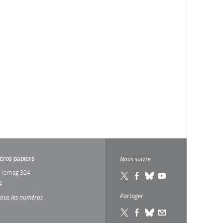
ros papiers
Nous suivre
 lemag 324
4
Partager
tous les numéros