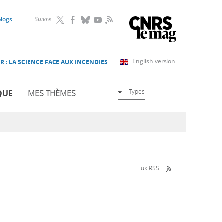
RSS
blogs
Suivre
English version
R : LA SCIENCE FACE AUX INCENDIES
Types
QUE
MES THÈMES
Flux RSS