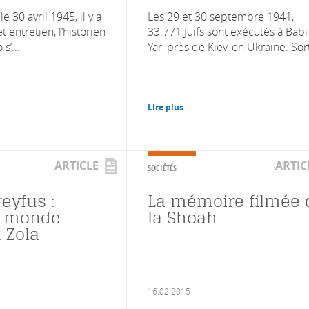
le 30 avril 1945, il y a
Les 29 et 30 septembre 1941,
t entretien, l’historien
33.771 Juifs sont exécutés à Babi
s’...
Yar, près de Kiev, en Ukraine. Sorti
Lire plus
ARTICLE
ARTIC
SOCIÉTÉS
reyfus :
La mémoire filmée 
e monde
la Shoah
à Zola
16.02.2015