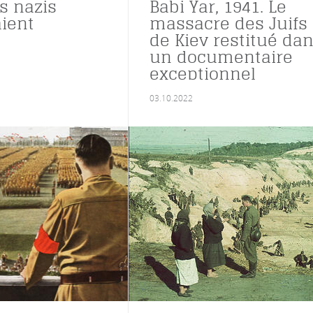
s nazis
Babi Yar, 1941. Le
ient
massacre des Juifs
de Kiev restitué da
un documentaire
exceptionnel
03.10.2022