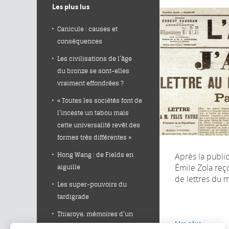
Les plus lus
Canicule : causes et
conséquences
Les civilisations de l’âge
du bronze se sont-elles
vraiment effondrées ?
« Toutes les sociétés font de
l’inceste un tabou mais
cette universalité revêt des
formes très différentes »
Après la public
Hong Wang : de Fields en
Émile Zola reço
aiguille
de lettres du m
Les super-pouvoirs du
tardigrade
Thiaroye, mémoires d’un
Lire plus
massacre