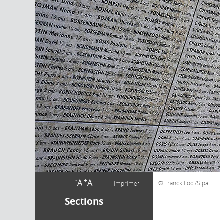
-
+
A
A
Franck Lodi/Sipa
Imprimer
Sections