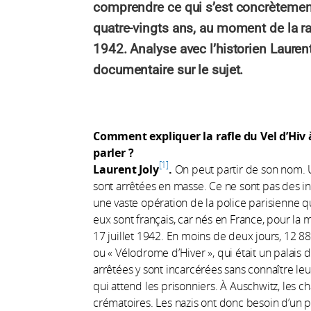
comprendre ce qui s’est concrètement 
quatre-vingts ans, au moment de la rafl
1942. Analyse avec l’historien Laurent
documentaire sur le sujet.
Comment expliquer la rafle du Vel d’Hiv
parler ?
1
Laurent Joly
.
On peut partir de son nom. U
sont arrêtées en masse. Ce ne sont pas des int
une vaste opération de la police parisienne qui
eux sont français, car nés en France, pour la ma
17 juillet 1942. En moins de deux jours, 12 884 s
ou « Vélodrome d’Hiver », qui était un palais 
arrêtées y sont incarcérées sans connaître le
qui attend les prisonniers. À Auschwitz, les c
crématoires. Les nazis ont donc besoin d’un 