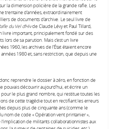
sur la dimension policière de la grande rafle. Les
ne trentaine d’années, extraordinairement
liers de documents d’archive. Le seul livre de
afle du Vel d’Hiv
de Claude Lévy et Paul Tillard,
un livre important, principalement fondé sur des
lors de sa parution. Mais c’est un livre
nées 1960, les archives de l’État étaient encore
s années 1980 et, sans restriction, que depuis une
it donc reprendre le dossier à zéro, en fonction de
e pouvais découvrir aujourd’hui, et écrire un
 pour le plus grand nombre, qui restitue toutes les
ns de cette tragédie tout en rectifiant les erreurs
es depuis plus de cinquante ans (comme le
u nom de code « Opération vent printanier »,
 l’implication de militants collaborationnistes aux
ions, la rumeur de centaines de suicides, etc.).