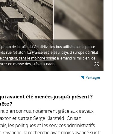
e photo de la rafle du Vel d’Hiv : les bus utilisés par la police
rés rue Nélaton. La France est le seul pays d’Europe où l’État
 se chargent, sans le moindre soldat allemand ni milicien, de
ivrer en masse des juifs aux nazis.
Partager
qui avaient été menées jusqu’à présent ?
uête ?
ent bien connus, notamment grâce aux travaux
ton et surtout Serge Klarsfeld. On sait
, les politiques et les services administratifs
 En revanche, la recherche avait moins avancé sur le