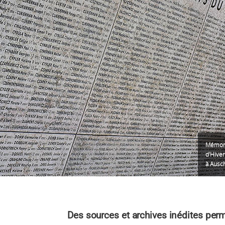
Mémori
d'Hiver
à Ausc
Des sources et archives inédites per