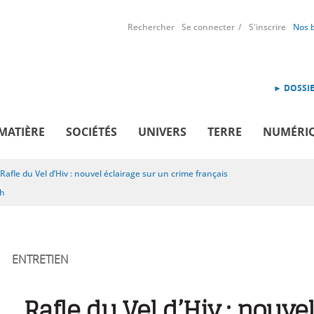
Rechercher
Se connecter
S'inscrire
Nos 
► DOSSIE
MATIÈRE
SOCIÉTÉS
UNIVERS
TERRE
NUMÉRI
Rafle du Vel d’Hiv : nouvel éclairage sur un crime français
sh
ENTRETIEN
Rafle du Vel d’Hiv : nouve