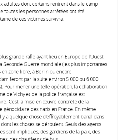
x adultes dont certains rentrent dans le camp
e toutes les personnes arrêtées ont été
aine de ces victimes survivra.
 plus grande rafle ayant lieu en Europe de l’Ouest
la Seconde Guerre mondiale (les plus importantes
en zone libre, à Berlin ou encore
am feront par la suite environ 5 000 ou 6 000
). Pour mener une telle opération, la collaboration
me de Vichy et de la police française est
ire. C’est la mise en œuvre concrète de la
ue génocidaire des nazis en France. En même
il y a quelque chose d’effroyablement banal dans
n dont les choses se déroulent. Seuls des agents
res sont impliqués, des gardiens de la paix, des
es, des chauffeurs de bus...