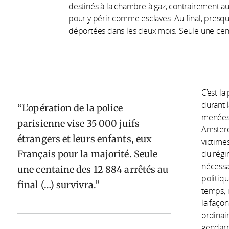
destinés à la chambre à gaz, contrairement au
pour y périr comme esclaves. Au final, presqu
déportées dans les deux mois. Seule une cent
C’est la
durant 
L’opération de la police
menées 
parisienne vise 35 000 juifs
Amsterd
étrangers et leurs enfants, eux
victimes
Français pour la majorité. Seule
du régi
nécessa
une centaine des 12 884 arrêtés au
politiq
final (…) survivra.
temps, 
la faço
ordinai
gendarm