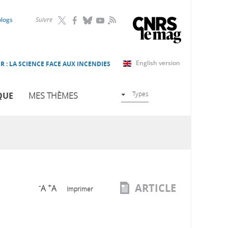
RSS
blogs
Suivre
English version
R : LA SCIENCE FACE AUX INCENDIES
Types
QUE
MES THÈMES
ARTICLE
-
+
A
A
Imprimer
l