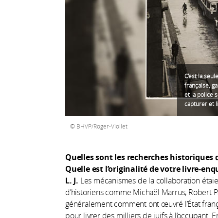
C'est la seul
française, ga
et la police
capturer et l
BHVP/Roger-Viollet
Quelles sont les recherches historiques 
Quelle est l’originalité de votre livre-enq
L. J.
Les mécanismes de la collaboration étai
d’historiens comme Michaël Marrus, Robert Pax
généralement comment ont œuvré l’État français
pour livrer des milliers de juifs à l’occupant.