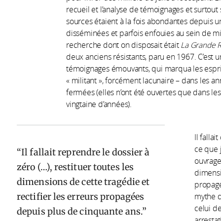
recueil et l’analyse de témoignages et surtout 
sources étaient à la fois abondantes depuis u
disséminées et parfois enfouies au sein de mil
recherche dont on disposait était
La Grande R
deux anciens résistants, paru en 1967. C’est 
témoignages émouvants, qui marqua les esprits 
« militant », forcément lacunaire – dans les an
fermées (elles n’ont été ouvertes que dans le
vingtaine d’années).
Il falla
ce que j
Il fallait reprendre le dossier à
ouvrage
zéro (…), restituer toutes les
dimensio
dimensions de cette tragédie et
propagé
rectifier les erreurs propagées
mythe d
celui de
depuis plus de cinquante ans.
arrestat