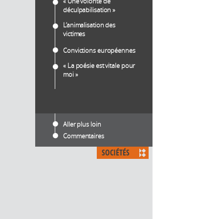
« Une volonté de
déculpabilisation »
L’animalisation des
victimes
Convictions européennes
« La poésie est vitale pour
moi »
Aller plus loin
Commentaires
SOCIÉTÉS