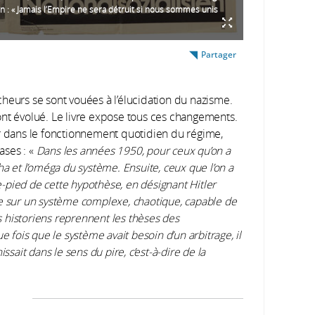
an : « Jamais l’Empire ne sera détruit si nous sommes unis
Partager
heurs se sont vouées à l’élucidation du nazisme.
ont évolué. Le livre expose tous ces changements.
er dans le fonctionnement quotidien du régime,
ases : «
Dans les années 1950, pour ceux qu’on a
lpha et l’oméga du système. Ensuite, ceux que l’on a
re-pied de cette hypothèse, en désignant Hitler
re sur un système complexe, chaotique, capable de
es historiens reprennent les thèses des
e fois que le système avait besoin d’un arbitrage, il
hissait dans le sens du pire, c’est-à-dire de la