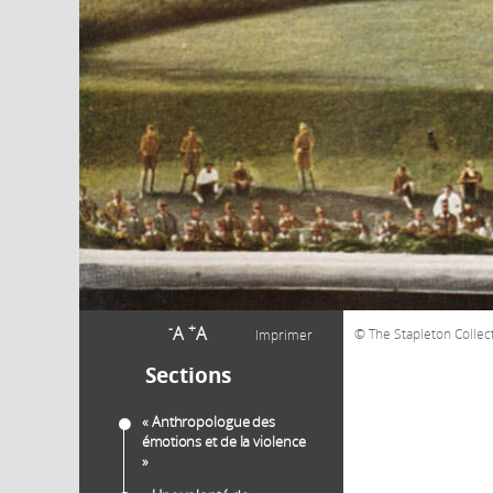
-
+
A
A
The Stapleton Collec
Imprimer
Sections
« Anthropologue des
émotions et de la violence
»