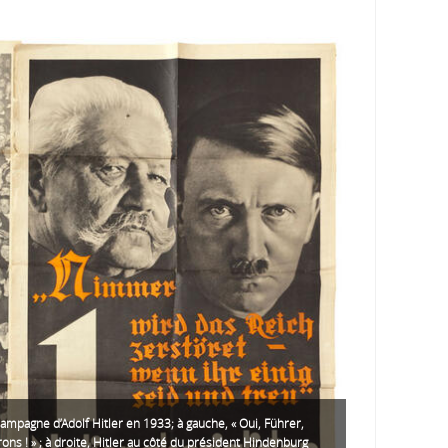
campagne d’Adolf Hitler en 1933; à gauche, « Oui, Führer,
rons ! » ; à droite, Hitler au côté du président Hindenburg