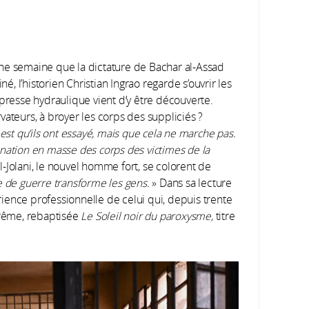
ne semaine que la dictature de Bachar al-Assad
né, l’historien Christian Ingrao regarde s’ouvrir les
 presse hydraulique vient d’y être découverte.
vateurs, à broyer les corps des suppliciés ?
st qu’ils ont essayé, mais que cela ne marche pas.
imination en masse des corps des victimes de la
Al-Jolani, le nouvel homme fort, se colorent de
e de guerre transforme les gens.
» Dans sa lecture
érience professionnelle de celui qui, depuis trente
trême, rebaptisée
Le Soleil noir du paroxysme,
titre