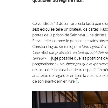
quotidien du régime nazi.
Ce vendredi 13 décembre, cela fait à peine u
s’est écroulée telle un château de cartes. Fasci
portes de la prison de Saidnaya. Une sinistre
Servait-elle, comme le pensent certains obser
Christian Ingrao s’interroge : «
Mon hypothèse e
Cela n’est pas praticable en tant qu’outil d’él
terreur
». Il juge possible que les positions d’
pragmatisme : «
N’oubliez pas que l’expérienc
de l’actualité la plus chaude transparaît l’exp
ans, tente de regarder en face la violence ex
1
de son avant-dernier livre
.