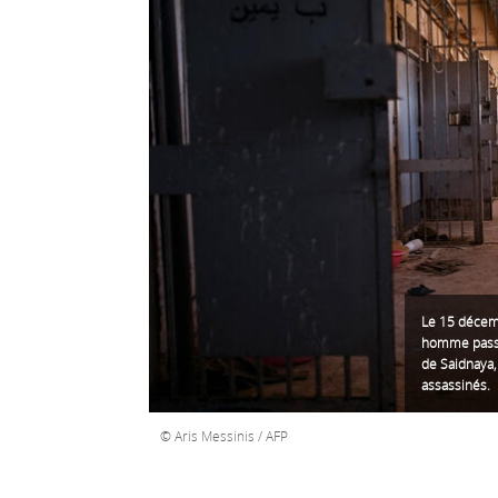
Le 15 décem
homme passe
de Saidnaya,
assassinés.
Aris Messinis / AFP