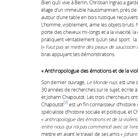
Bien qu’il vive à Berlin, Christian Ingrao a gar
étage d’un immeuble haussmannien, près de la g
autour d’une table en bois rustique recouverte
L’homme, visiblement, aime les objets bruts.
porte des cheveux mi-longs et a la vivacité, la
pratiquent véritablement qu’un seul sport : l
(«
Faut pas se mettre des peaux de saucisson 
bras appuyant ses démonstrations.
« Anthropologue des émotions et de la vio
Son dernier ouvrage,
Le Monde nazi,
est une 
30 années de recherches sur le sujet, écrite à
et Johann Chapoutot. Les trois chercheurs ont
3
Chapoutot
est un fin connaisseur d’histoire c
spécialiste d’histoire sociale et politique, et 
«
anthropologue des émotions et de la violen
entre nous qui n’a pas commencé avec ce livre
mettre en avant le travail de ses amis «
Johann