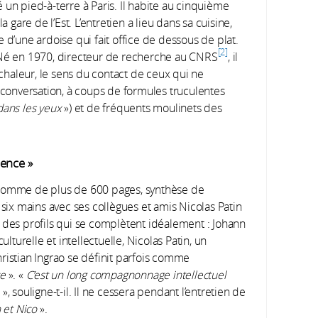
dé un pied-à-terre à Paris. Il habite au cinquième
are de l’Est. L’entretien a lieu dans sa cuisine,
 d’une ardoise qui fait office de dessous de plat.
2
 Né en 1970, directeur de recherche au CNRS
, il
 chaleur, le sens du contact de ceux qui ne
a conversation, à coups de formules truculentes
dans les yeux
») et de fréquents moulinets des
lence »
somme de plus de 600 pages, synthèse de
 six mains avec ses collègues et amis Nicolas Patin
 des profils qui se complètent idéalement : Johann
ulturelle et intellectuelle, Nicolas Patin, un
Christian Ingrao se définit parfois comme
ce
». «
C’est un long compagnonnage intellectuel
», souligne-t-il. Il ne cessera pendant l’entretien de
 et Nico
».