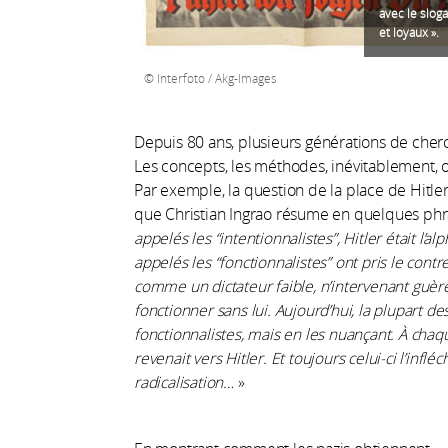
avec le slog
et loyaux ».
Interfoto / Akg-Images
Depuis 80 ans, plusieurs générations de cherc
Les concepts, les méthodes, inévitablement, 
Par exemple, la question de la place de Hitl
que Christian Ingrao résume en quelques phr
appelés les “intentionnalistes”, Hitler était l’a
appelés les “fonctionnalistes” ont pris le cont
comme un dictateur faible, n’intervenant guè
fonctionner sans lui. Aujourd’hui, la plupart d
fonctionnalistes, mais en les nuançant. À chaqu
revenait vers Hitler. Et toujours celui-ci l’infléc
radicalisation…
»