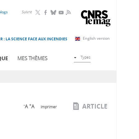
RSS
blogs
Suivre
English version
R : LA SCIENCE FACE AUX INCENDIES
Types
QUE
MES THÈMES
ARTICLE
-
+
A
A
Imprimer