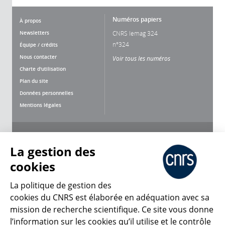
Numéros papiers
À propos
Newsletters
CNRS lemag 324
n°324
Équipe / crédits
Nous contacter
Voir tous les numéros
Charte d'utilisation
Plan du site
Données personnelles
Mentions légales
Nous suivre
Partager
La gestion des
cookies
La politique de gestion des
cookies du CNRS est élaborée en adéquation avec sa
mission de recherche scientifique. Ce site vous donne
CNRS Le Mag
l’information sur les cookies qu’il utilise et le contrôle