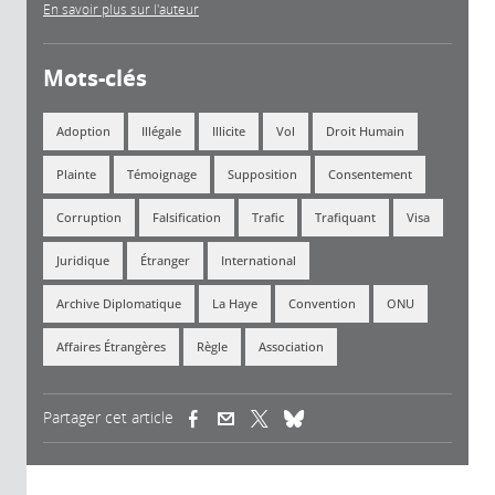
En savoir plus sur l'auteur
Mots-clés
Adoption
Illégale
Illicite
Vol
Droit Humain
Plainte
Témoignage
Supposition
Consentement
Corruption
Falsification
Trafic
Trafiquant
Visa
Juridique
Étranger
International
Archive Diplomatique
La Haye
Convention
ONU
Affaires Étrangères
Règle
Association
Partager cet article
(link is external)
(link is external)
(link is external)