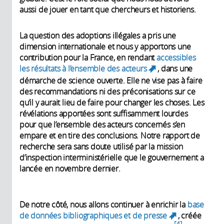
aussi de jouer en tant que chercheurs et historiens.
La question des adoptions illégales a pris une
dimension internationale et nous y apportons une
contribution pour la France, en rendant
accessibles
les résultats à l’ensemble des acteurs
, dans une
(link is
démarche de science ouverte. Elle ne vise pas à faire
external)
des recommandations ni des préconisations sur ce
qu’il y aurait lieu de faire pour changer les choses. Les
révélations apportées sont suffisamment lourdes
pour que l’ensemble des acteurs concernés s’en
empare et en tire des conclusions. Notre rapport de
recherche sera sans doute utilisé par la mission
d’inspection interministérielle que le gouvernement a
lancée en novembre dernier.
De notre côté, nous allons continuer à enrichir la
base
de données bibliographiques et de presse
, créée
(link is
4