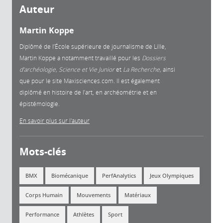
Auteur
Martin Koppe
Diplômé de l’École supérieure de journalisme de Lille,
Martin Koppe a notamment travaillé pour les
Dossiers
d’archéologie, Science et Vie Junior
et
La
Recherche,
ainsi
que pour le site Maxisciences.com. Il est également
diplômé en histoire de l’art, en archéométrie et en
épistémologie.
En savoir plus sur l'auteur
Mots-clés
BMX
Biomécanique
PerfAnalytics
Jeux Olympiques
Corps Humain
Mouvements
Matériaux
Performance
Athlètes
Sport