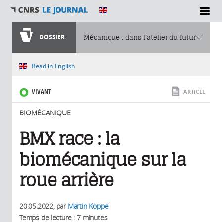
SECTIONS
DOSSIER
Mécanique : dans l’atelier du futur
Vous êtes ici
Read in English
VIVANT
ARTICLE
BIOMÉCANIQUE
BMX race : la
biomécanique sur la
roue arrière
20.05.2022
, par
Martin Koppe
Temps de lecture : 7 minutes