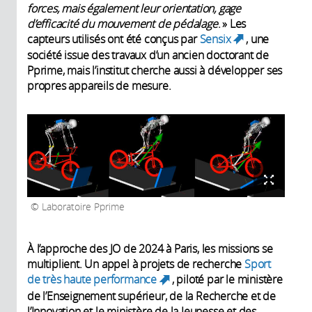
forces, mais également leur orientation, gage
d’efficacité du mouvement de pédalage
. » Les
capteurs utilisés ont été conçus par
Sensix
, une
(link is
société issue des travaux d’un ancien doctorant de
external)
Pprime, mais l’institut cherche aussi à développer ses
propres appareils de mesure.
Laboratoire Pprime
À l’approche des JO de 2024 à Paris, les missions se
multiplient. Un appel à projets de recherche
Sport
de très haute performance
, piloté par le ministère
(link is external)
de l’Enseignement supérieur, de la Recherche et de
l’Innovation et le ministère de la Jeunesse et des