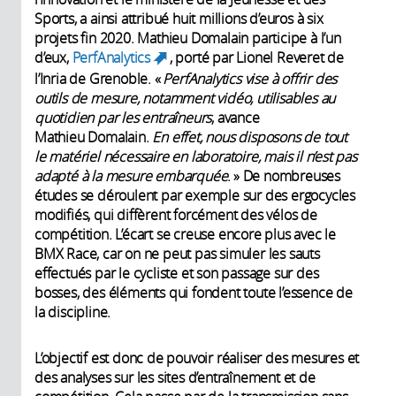
Sports, a ainsi attribué huit millions d’euros à six
projets fin 2020. Mathieu Domalain participe à l’un
d’eux,
PerfAnalytics
, porté par Lionel Reveret de
(link is external)
l’Inria de Grenoble. «
PerfAnalytics vise à offrir des
outils de mesure, notamment vidéo, utilisables au
quotidien par les entraîneurs
, avance
Mathieu Domalain.
En effet, nous disposons de tout
le matériel nécessaire en laboratoire, mais il n’est pas
adapté à la mesure embarquée
. » De nombreuses
études se déroulent par exemple sur des ergocycles
modifiés, qui diffèrent forcément des vélos de
compétition. L’écart se creuse encore plus avec le
BMX Race, car on ne peut pas simuler les sauts
effectués par le cycliste et son passage sur des
bosses, des éléments qui fondent toute l’essence de
la discipline.
L’objectif est donc de pouvoir réaliser des mesures et
des analyses sur les sites d’entraînement et de