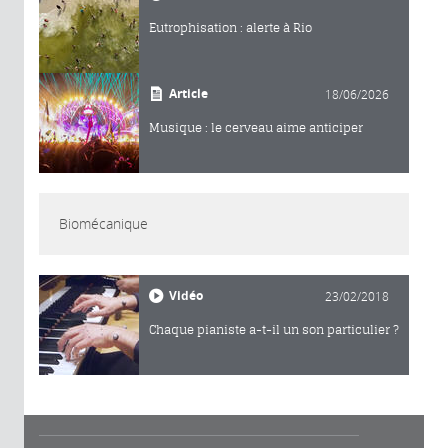
Eutrophisation : alerte à Rio
Article
18/06/2026
Musique : le cerveau aime anticiper
Biomécanique
Vidéo
23/02/2018
Chaque pianiste a-t-il un son particulier ?