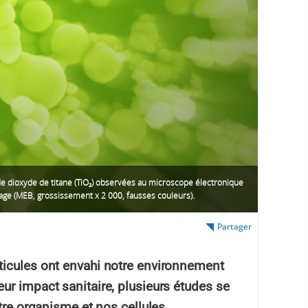
de dioxyde de titane (TiO₂) observées au microscope électronique
age (MEB, grossissement x 2 000, fausses couleurs).
Partager
ticules ont envahi notre environnement
ur impact sanitaire, plusieurs études se
tre organisme et nos cellules.