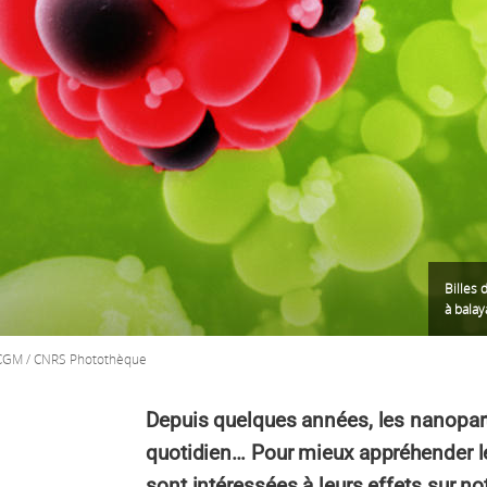
Billes 
à balay
ICGM / CNRS Photothèque
Depuis quelques années, les nanopar
quotidien… Pour mieux appréhender le
sont intéressées à leurs effets sur no