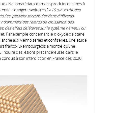
aux « Nanomatériaux dans les produits destinés à
tentiels dangers sanitaires ? «
Plusieurs études
ticules peuvent s’accumuler dans différents
t notamment des retards de croissance, des
s, des effets délétères sur le système nerveux ou
udet. Par exemple concernant le dioxyde de titane
blanche aux viennoiseries et confiseries, une étude
rs franco-luxembourgeois a montré qu’une
u induire des lésions précancéreuses dans le
 conduit à son interdiction en France dès 2020,