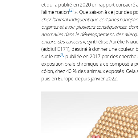
et qui a publié en 2020 un rapport consacré 
2
l’alimentation
». Que sait-on à ce jour des po
chez l’animal indiquent que certaines nanopar
organes et avoir plusieurs conséquences, don
anomalies dans le développement, des allergie
encore des cancers
», synthétise Aurélie Nia
(additif E171), destiné à donner une couleur 
3
sur le rat
publiée en 2017 par des chercheu
exposition orale chronique à ce composé a p
côlon, chez 40 % des animaux exposés. Cela a
puis en Europe depuis janvier 2022.