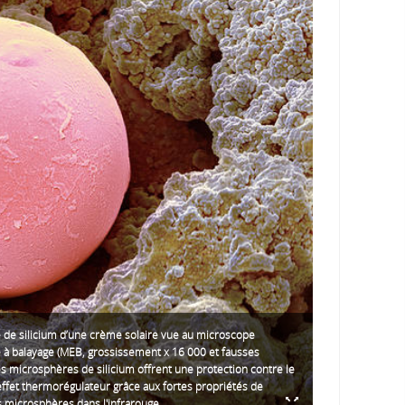
 de silicium d’une crème solaire vue au microscope
 à balayage (MEB, grossissement x 16 000 et fausses
es microsphères de silicium offrent une protection contre le
 effet thermorégulateur grâce aux fortes propriétés de
s microsphères dans l'infrarouge.