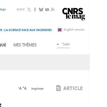
RSS
blogs
Suivre
English version
R : LA SCIENCE FACE AUX INCENDIES
Types
QUE
MES THÈMES
ARTICLE
-
+
A
A
Imprimer
s