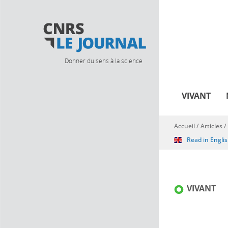
Donner du sens à la science
VIVANT
Accueil
/
Articles
/
Vous êtes ici
Read in Engli
VIVANT