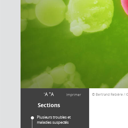
-
+
A
A
Bertrand Rebière / 
Imprimer
Sections
Plusieurs troubles et
maladies suspectés