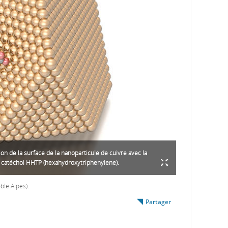
on de la surface de la nanoparticule de cuivre avec la
 catéchol HHTP (hexahydroxytriphenylene).
ble Alpes).
Partager