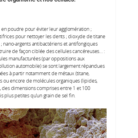
 en poudre pour éviter leur agglomération ;
frices pour nettoyer les dents ; dioxyde de titane
 ; nano-argents antibactériens et antifongiques
truire de façon ciblée des cellules cancéreuses... :
cules manufacturées (par oppositions aux
pollution automobile) se sont largement répandues
ées à partir notamment de métaux (titane,
s ou encore de molécules organiques (lipides,
n, des dimensions comprises entre 1 et 100
s plus petites qu’un grain de sel fin.