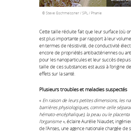
Steve Gschmeissner / SPL / Phanie
Cette taille réduite fait que leur surface (où 
est plus importante par rapport à leur volume 
en termes de résistivité, de conductivité élect
encore de propriétés antibactériennes ou anti-
pour les nanoparticules et leur succès depuis
taille de ces substances est aussi à l’origine 
effets sur la santé.
Plusieurs troubles et maladies suspectés
«
En raison de leurs petites dimensions, les n
barrières physiologiques, comme celle séparant
hémato-encéphalique), la peau ou le placenta q
l’organisme
», éclaire Aurélie Niaudet, ingénie
de l’Anses, une agence nationale chargée de s’a