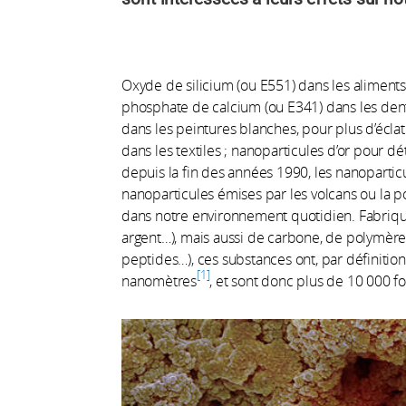
Oxyde de silicium (ou E551) dans les aliments
phosphate de calcium (ou E341) dans les denti
dans les peintures blanches, pour plus d’éclat
dans les textiles ; nanoparticules d’or pour dé
depuis la fin des années 1990, les nanoparti
nanoparticules émises par les volcans ou la 
dans notre environnement quotidien. Fabriqu
argent…), mais aussi de carbone, de polymère
peptides…), ces substances ont, par définitio
1
nanomètres
, et sont donc plus de 10 000 foi