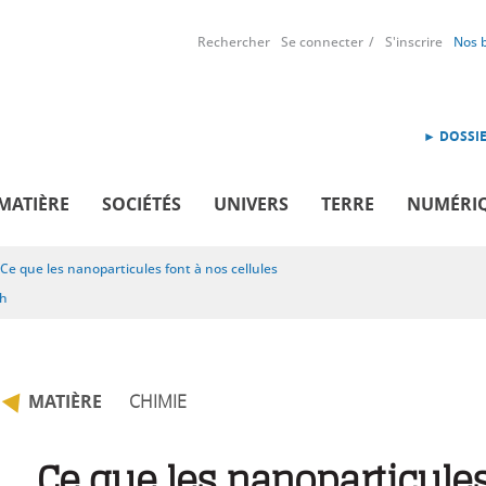
Rechercher
Se connecter
S'inscrire
Nos 
► DOSSIE
MATIÈRE
SOCIÉTÉS
UNIVERS
TERRE
NUMÉRI
Ce que les nanoparticules font à nos cellules
sh
MATIÈRE
CHIMIE
Ce que les nanoparticule