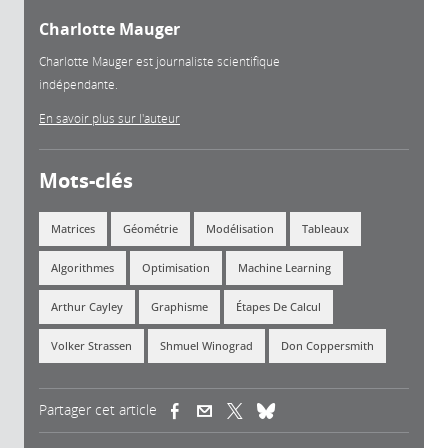
Charlotte Mauger
Charlotte Mauger est journaliste scientifique
indépendante.
En savoir plus sur l'auteur
Mots-clés
Matrices
Géométrie
Modélisation
Tableaux
Algorithmes
Optimisation
Machine Learning
Arthur Cayley
Graphisme
Étapes De Calcul
Volker Strassen
Shmuel Winograd
Don Coppersmith
Partager cet article
(link is external)
(link is external)
(link is external)