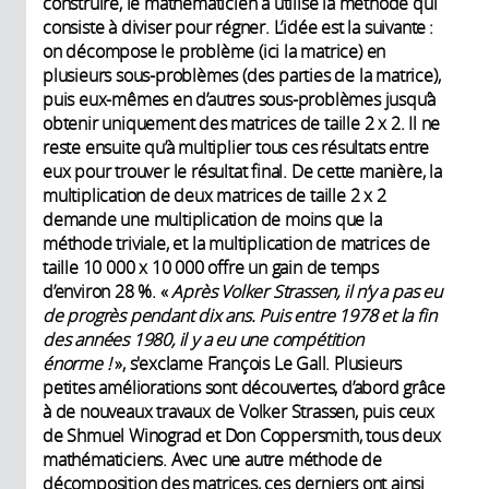
construire, le mathématicien a utilisé la méthode qui
consiste à diviser pour régner. L’idée est la suivante :
on décompose le problème (ici la matrice) en
plusieurs sous-problèmes (des parties de la matrice),
puis eux-mêmes en d’autres sous-problèmes jusqu’à
obtenir uniquement des matrices de taille 2 x 2. Il ne
reste ensuite qu’à multiplier tous ces résultats entre
eux pour trouver le résultat final. De cette manière, la
multiplication de deux matrices de taille 2 x 2
demande une multiplication de moins que la
méthode triviale, et la multiplication de matrices de
taille 10 000 x 10 000 offre un gain de temps
d’environ 28 %. «
Après Volker Strassen, il n’y a pas eu
de progrès pendant dix ans. Puis entre 1978 et la fin
des années 1980, il y a eu une compétition
énorme !
», s'exclame François Le Gall. Plusieurs
petites améliorations sont découvertes, d’abord grâce
à de nouveaux travaux de Volker Strassen, puis ceux
de Shmuel Winograd et Don Coppersmith, tous deux
mathématiciens. Avec une autre méthode de
décomposition des matrices, ces derniers ont ainsi