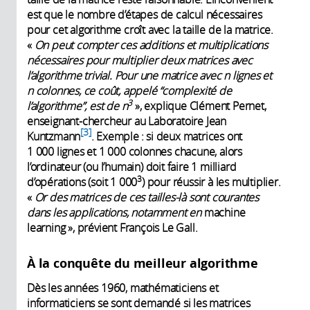
est que le nombre d’étapes de calcul nécessaires
pour cet algorithme croît avec la taille de la matrice.
«
On peut compter ces additions et multiplications
nécessaires pour multiplier deux matrices avec
l’algorithme trivial. Pour une matrice avec n lignes et
n colonnes, ce coût, appelé “complexité de
3
l’algorithme”, est de n
», explique Clément Pernet,
enseignant-chercheur au Laboratoire Jean
3
Kuntzmann
. Exemple : si deux matrices ont
1 000 lignes et 1 000 colonnes chacune, alors
l’ordinateur (ou l’humain) doit faire 1 milliard
3
d’opérations (soit 1 000
) pour réussir à les multiplier.
«
Or des matrices de ces tailles-là sont courantes
dans les applications, notamment en
machine
learning », prévient François Le Gall.
À la conquête du meilleur algorithme
Dès les années 1960, mathématiciens et
informaticiens se sont demandé si les matrices