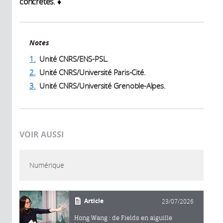
concrètes. ♦
Notes
1.
Unité CNRS/ENS-PSL.
2.
Unité CNRS/Université Paris-Cité.
3.
Unité CNRS/Université Grenoble-Alpes.
VOIR AUSSI
Numérique
Article
23/07/2026
Hong Wang : de Fields en aiguille