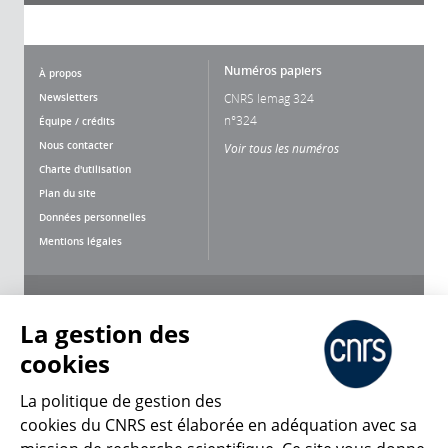
Numéros papiers
À propos
Newsletters
CNRS lemag 324
n°324
Équipe / crédits
Nous contacter
Voir tous les numéros
Charte d'utilisation
Plan du site
Données personnelles
Mentions légales
Nous suivre
Partager
La gestion des
cookies
La politique de gestion des
cookies du CNRS est élaborée en adéquation avec sa
CNRS Le Mag