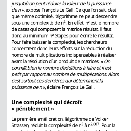
jusqu’où on peut réduire la valeur de la puissance
de n
», expose François Le Gall. Ce que l’on sait, c’est
que même optimisé, l’algorithme ne peut descendre
2
sous une complexité de n
. En effet, n² est le nombre
de cases qui composent la matrice résultat. Il faut
donc au minimum n² étapes pour écrire le résultat.
Pour faire baisser la complexité, les chercheurs
concentrent donc leurs efforts sur la réduction du
nombre de multiplications indispensables à réaliser
avant la résolution d’un produit de matrices. «
On
connaît bien le nombre d’additions à faire et il est
petit par rapport au nombre de multiplications. Alors
c’est surtout ces dernières qui déterminent la
puissance de n
», éclaire François Le Gall.
Une complexité qui décroît
« péniblement »
La première amélioration, l’algorithme de Volker
3
2,807
Strassen, réduit la complexité de n
à n
. Pour la