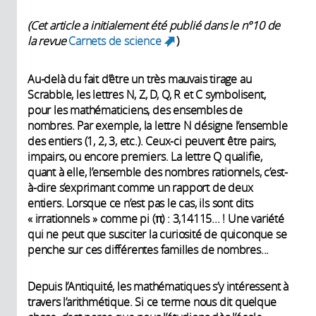
(Cet article a initialement été publié dans le n°10 de
la revue
Carnets de science
)
(link is external)
Au-delà du fait d’être un très mauvais tirage au
Scrabble, les lettres N, Z, D, Q, R et C symbolisent,
pour les mathématiciens, des ensembles de
nombres. Par exemple, la lettre N désigne l’ensemble
des entiers (1, 2, 3, etc.). Ceux-ci peuvent être pairs,
impairs, ou encore premiers. La lettre Q qualifie,
quant à elle, l’ensemble des nombres rationnels, c’est-
à-dire s’exprimant comme un rapport de deux
entiers. Lorsque ce n’est pas le cas, ils sont dits
« irrationnels » comme pi (π) : 3,14115... ! Une variété
qui ne peut que susciter la curiosité de quiconque se
penche sur ces différentes familles de nombres...
Depuis l’Antiquité, les mathématiques s’y intéressent à
travers l’arithmétique. Si ce terme nous dit quelque