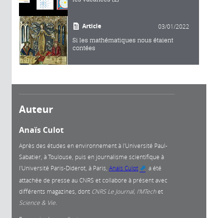
Article
03/01/2022
Si les mathématiques nous étaient
contées
Auteur
Anaïs Culot
Après des études en environnement à l'Université Paul-
Sabatier, à Toulouse, puis en journalisme scientifique à
l'Université Paris-Diderot, à Paris,
Anaïs Culot
a été
(link is
attachée de presse au CNRS et collabore à présent avec
external)
différents magazines, dont
CNRS Le Journal, I'MTech
et
Science & Vie.