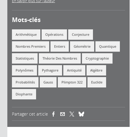
En savoir plus sur l'auteur
Mots-clés
Arithmétique
Opérations
Conjecture
Nombres Premiers
Entiers
Géométrie
Quantique
Statistiques
Théorie Des Nombres
Cryptographie
Polynômes
Pythagore
Antiquité
Algèbre
Probabilités
Gauss
Plimpton 322
Euclide
Diophante
Partager cet article
(link is external)
(link is external)
(link is external)