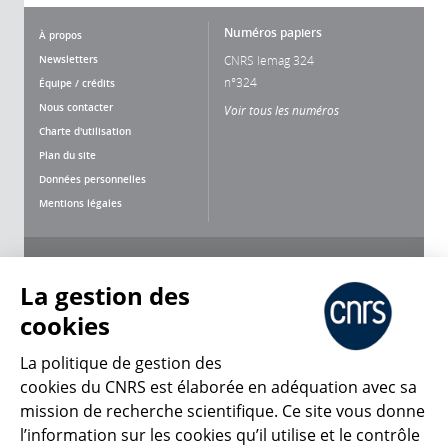
Numéros papiers
À propos
Newsletters
CNRS lemag 324
n°324
Équipe / crédits
Nous contacter
Voir tous les numéros
Charte d'utilisation
Plan du site
Données personnelles
Mentions légales
Nous suivre
Partager
La gestion des
cookies
La politique de gestion des
cookies du CNRS est élaborée en adéquation avec sa
mission de recherche scientifique. Ce site vous donne
CNRS Le Mag
l’information sur les cookies qu’il utilise et le contrôle