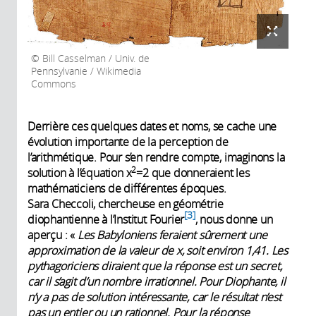
Bill Casselman / Univ. de
Pennsylvanie / Wikimedia
Commons
Derrière ces quelques dates et noms, se cache une
évolution importante de la perception de
l’arithmétique. Pour s’en rendre compte, imaginons la
2
solution à l’équation x
=2 que donneraient les
mathématiciens de différentes époques.
Sara Checcoli, chercheuse en géométrie
3
diophantienne à l’Institut Fourier
, nous donne un
aperçu : «
Les Babyloniens feraient sûrement une
approximation de la valeur de x, soit environ 1,41. Les
pythagoriciens diraient que la réponse est un secret,
car il s’agit d’un nombre irrationnel. Pour Diophante, il
n’y a pas de solution intéressante, car le résultat n’est
pas un entier ou un rationnel. Pour la réponse