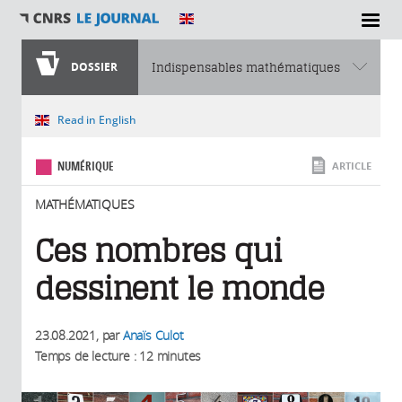
SECTIONS
DOSSIER
Indispensables mathématiques
Vous êtes ici
Read in English
NUMÉRIQUE
ARTICLE
MATHÉMATIQUES
Ces nombres qui
dessinent le monde
23.08.2021
, par
Anaïs Culot
Temps de lecture : 12 minutes