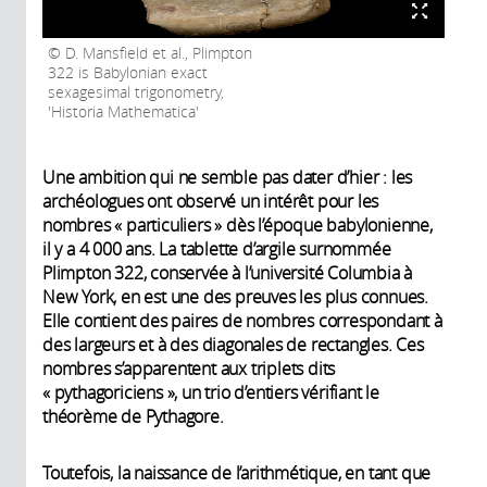
D. Mansfield et al., Plimpton
322 is Babylonian exact
sexagesimal trigonometry,
'Historia Mathematica'
Une ambition qui ne semble pas dater d’hier : les
archéologues ont observé un intérêt pour les
nombres « particuliers » dès l’époque babylonienne,
il y a 4 000 ans. La tablette d’argile surnommée
Plimpton 322, conservée à l’université Columbia à
New York, en est une des preuves les plus connues.
Elle contient des paires de nombres correspondant à
des largeurs et à des diagonales de rectangles. Ces
nombres s’apparentent aux triplets dits
« pythagoriciens », un trio d’entiers vérifiant le
théorème de Pythagore.
Toutefois, la naissance de l’arithmétique, en tant que