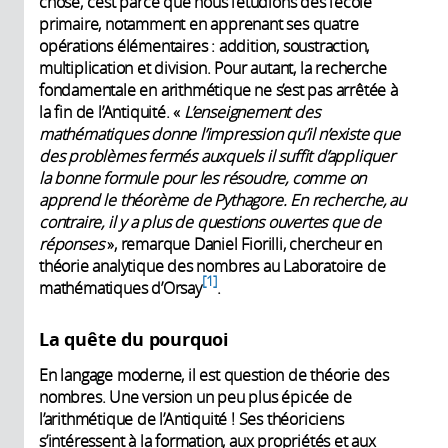
chose, c’est parce que nous l’étudions dès l’école
primaire, notamment en apprenant ses quatre
opérations élémentaires : addition, soustraction,
multiplication et division. Pour autant, la recherche
fondamentale en arithmétique ne s’est pas arrêtée à
la fin de l’Antiquité. «
L’enseignement des
mathématiques donne l’impression qu’il n’existe que
des problèmes fermés auxquels il suffit d’appliquer
la bonne formule pour les résoudre, comme on
apprend le théorème de Pythagore. En recherche, au
contraire, il y a plus de questions ouvertes que de
réponses
», remarque Daniel Fiorilli, chercheur en
théorie analytique des nombres au Laboratoire de
1
mathématiques d’Orsay
.
La quête du pourquoi
En langage moderne, il est question de théorie des
nombres. Une version un peu plus épicée de
l’arithmétique de l’Antiquité ! Ses théoriciens
s’intéressent à la formation, aux propriétés et aux