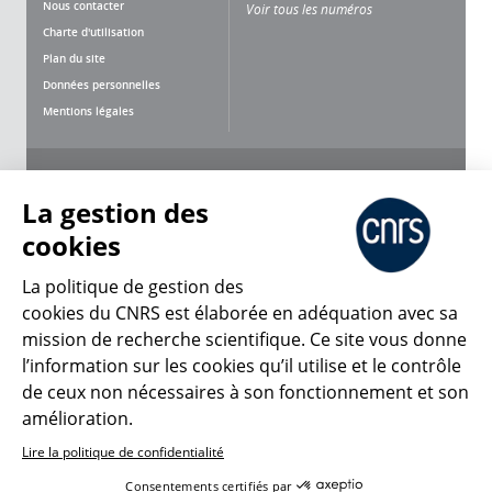
Nous contacter
Voir tous les numéros
Charte d'utilisation
Plan du site
Données personnelles
Mentions légales
Nous suivre
Partager
La gestion des
cookies
La politique de gestion des
cookies du CNRS est élaborée en adéquation avec sa
CNRS Le Mag
mission de recherche scientifique. Ce site vous donne
l’information sur les cookies qu’il utilise et le contrôle
de ceux non nécessaires à son fonctionnement et son
© 2026, CNRS
amélioration.
Lire la politique de confidentialité
Créer un compte
Se connecter
Accessibilité : non conforme
Consentements certifiés par
Gestion des cookies