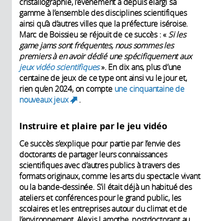
cristallographie, l’événement a depuis élargi sa
gamme à l’ensemble des disciplines scientifiques
ainsi qu’à d’autres villes que la préfecture iséroise.
Marc de Boissieu se réjouit de ce succès : «
Si les
game jams sont fréquentes, nous sommes les
premiers à en avoir dédié une spécifiquement aux
jeux vidéo scientifiques
». En dix ans, plus d’une
centaine de jeux de ce type ont ainsi vu le jour et,
rien qu’en 2024, on compte
une cinquantaine de
nouveaux jeux
.
(link is external)
Instruire et plaire par le jeu vidéo
Ce succès s’explique pour partie par l’envie des
doctorants de partager leurs connaissances
scientifiques avec d’autres publics à travers des
formats originaux, comme les arts du spectacle vivant
ou la bande-dessinée. S’il était déjà un habitué des
ateliers et conférences pour le grand public, les
scolaires et les entreprises autour du climat et de
l’environnement, Alexis Lamothe, postdoctorant au