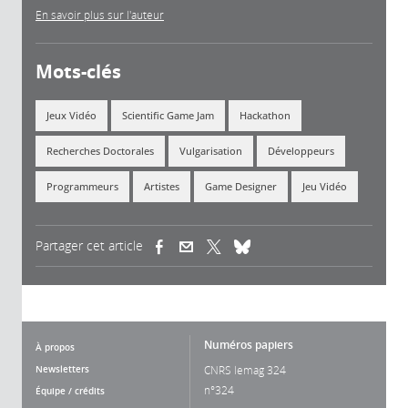
En savoir plus sur l'auteur
Mots-clés
Jeux Vidéo
Scientific Game Jam
Hackathon
Recherches Doctorales
Vulgarisation
Développeurs
Programmeurs
Artistes
Game Designer
Jeu Vidéo
Partager cet article
(link is external)
(link is external)
(link is external)
Numéros papiers
À propos
Newsletters
CNRS lemag 324
n°324
Équipe / crédits